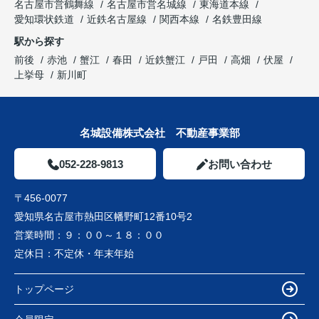
名古屋市営鶴舞線
名古屋市営名城線
東海道本線
愛知環状鉄道
近鉄名古屋線
関西本線
名鉄豊田線
駅から探す
前後
赤池
蟹江
春田
近鉄蟹江
戸田
高畑
伏屋
上挙母
新川町
名城設備株式会社 不動産事業部
052-228-9813
お問い合わせ
〒456-0077
愛知県名古屋市熱田区幡野町12番10号2
営業時間：
９：００～１８：００
定休日：
不定休・年末年始
トップページ