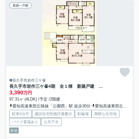
新築一戸建
長久手市岩作三ケ峯
長久手市岩作三ケ峯4期 全１棟 新築戸建 A号棟
3,390
万円
97.31㎡ (4LDK) /予定 /2階建
愛知高速東部丘陵線「公園西」駅 徒歩30分
愛知高速東部丘陵線「愛・地球博記念公園」駅 徒歩39分
駐車2台可
建設住宅性能評価書付
駐輪場
閑静な住宅地
バイク置場あり
公共下水
新築