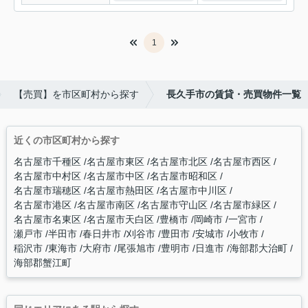
1
【売買】を市区町村から探す
長久手市の賃貸・売買物件一覧
近くの市区町村から探す
名古屋市千種区
名古屋市東区
名古屋市北区
名古屋市西区
名古屋市中村区
名古屋市中区
名古屋市昭和区
名古屋市瑞穂区
名古屋市熱田区
名古屋市中川区
名古屋市港区
名古屋市南区
名古屋市守山区
名古屋市緑区
名古屋市名東区
名古屋市天白区
豊橋市
岡崎市
一宮市
瀬戸市
半田市
春日井市
刈谷市
豊田市
安城市
小牧市
稲沢市
東海市
大府市
尾張旭市
豊明市
日進市
海部郡大治町
海部郡蟹江町