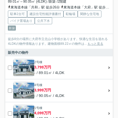
89.01㎡～90.05㎡ (4LDK) /新築 /2階建
東海道本線「共和」駅 徒歩26分
東海道本線「大府」駅 徒歩38分
駐車2台可
建設住宅性能評価書付
駐輪場
閑静な住宅地
バイク置場あり
公共下水
新築
徒歩8分の場所に大府市立北山小学校があります。快適な生活を送れる
4LDKの物件情報あります。建物面積89.22㎡の物件は...
もっと見る
販売中の物件
2号棟
3,799万円
- / 89.01㎡ / 4LDK
4号棟
3,999万円
- / 90.05㎡ / 4LDK
1号棟
4,099万円