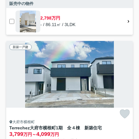
販売中の物件
2,798万円
- / 86.11㎡ / 3LDK
新築一戸建
大府市横根町
Terrechez大府市横根町1期 全４棟 新築住宅
3,799
4,099
万円～
万円