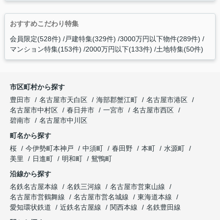
おすすめこだわり特集
会員限定(528件)
戸建特集(329件)
3000万円以下物件(289件)
マンション特集(153件)
2000万円以下(133件)
土地特集(50件)
市区町村から探す
豊田市
名古屋市天白区
海部郡蟹江町
名古屋市港区
名古屋市中村区
春日井市
一宮市
名古屋市西区
碧南市
名古屋市中川区
町名から探す
桜
今伊勢町本神戸
中須町
春田野
本町
水源町
美里
日進町
明和町
鴛鴨町
沿線から探す
名鉄名古屋本線
名鉄三河線
名古屋市営東山線
名古屋市営鶴舞線
名古屋市営名城線
東海道本線
愛知環状鉄道
近鉄名古屋線
関西本線
名鉄豊田線