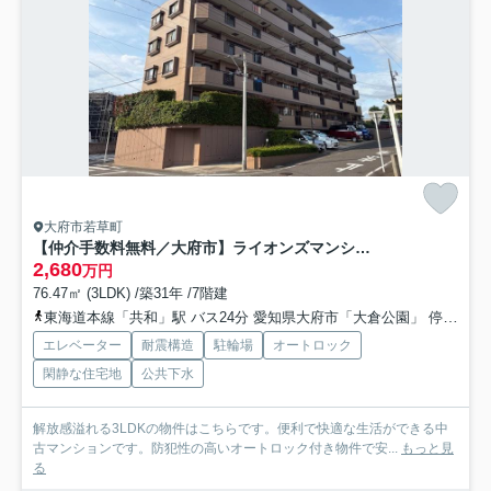
大府市若草町
【仲介手数料無料／大府市】ライオンズマンション大府第二
2,680
万円
76.47㎡ (3LDK) /築31年 /7階建
東海道本線「共和」駅 バス24分 愛知県大府市「大倉公園」 停歩4分
エレベーター
耐震構造
駐輪場
オートロック
閑静な住宅地
公共下水
解放感溢れる3LDKの物件はこちらです。便利で快適な生活ができる中
古マンションです。防犯性の高いオートロック付き物件で安...
もっと見
る