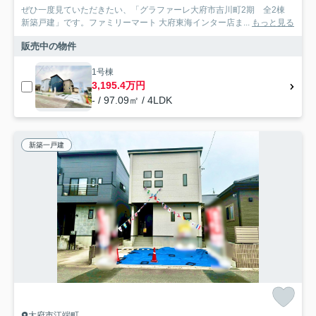
ぜひ一度見ていただきたい、「グラファーレ大府市吉川町2期 全2棟
新築戸建」です。ファミリーマート 大府東海インター店ま...
もっと見る
販売中の物件
1号棟
3,195.4万円
- / 97.09㎡ / 4LDK
新築一戸建
大府市江端町