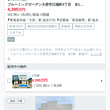
ブルーミングガーデン大府市江端町4丁目 全1棟 新築戸建
4,395
万円
101.86㎡ (3LDK) /新築 /2階建
東海道本線「大府」駅 徒歩17分
武豊線「尾張森岡」駅 徒歩35分
駐車2台可
建設住宅性能評価書付
駐輪場
閑静な住宅地
公共下水
新築
こだわりで選びたい方におすすめ。大府市エリアで住まいをお探しなら
「ブルーミングガーデン大府市江端町4丁目 全1棟 新築戸...
もっと見
る
販売中の物件
1号棟
4,395万円
- / 101.86㎡ / 3LDK
新築一戸建