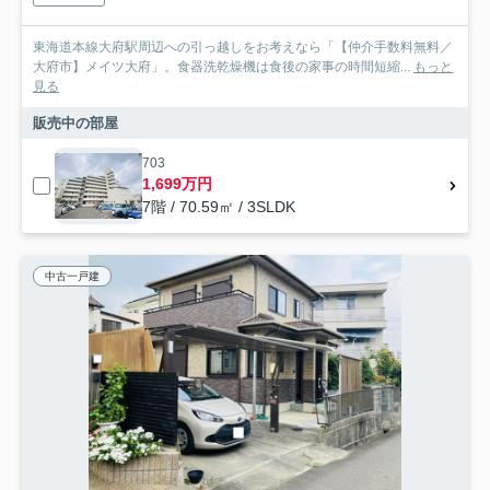
東海道本線大府駅周辺への引っ越しをお考えなら「【仲介手数料無料／
大府市】メイツ大府」。食器洗乾燥機は食後の家事の時間短縮...
もっと
見る
販売中の部屋
703
1,699万円
7階 / 70.59㎡ / 3SLDK
中古一戸建