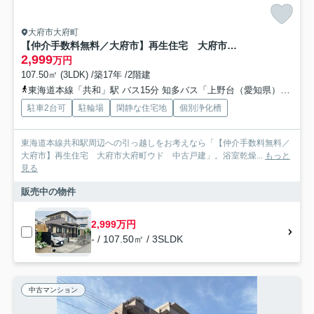
大府市大府町
【仲介手数料無料／大府市】再生住宅 大府市大府町ウド 中古戸建
2,999
万円
107.50㎡ (3LDK) /築17年 /2階建
東海道本線「共和」駅 バス15分 知多バス「上野台（愛知県）」 停歩19分
駐車2台可
駐輪場
閑静な住宅地
個別浄化槽
東海道本線共和駅周辺への引っ越しをお考えなら「【仲介手数料無料／
大府市】再生住宅 大府市大府町ウド 中古戸建」。浴室乾燥...
もっと
見る
販売中の物件
2,999万円
- / 107.50㎡ / 3SLDK
中古マンション