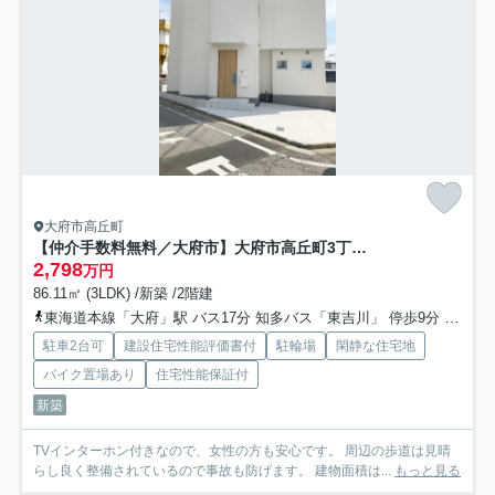
大府市高丘町
【仲介手数料無料／大府市】大府市高丘町3丁目192 新築戸建
2,798
万円
86.11㎡ (3LDK) /新築 /2階建
東海道本線「大府」駅 バス17分 知多バス「東吉川」 停歩9分
名鉄
駐車2台可
建設住宅性能評価書付
駐輪場
閑静な住宅地
バイク置場あり
住宅性能保証付
新築
TVインターホン付きなので、女性の方も安心です。 周辺の歩道は見晴
らし良く整備されているので事故も防げます。 建物面積は...
もっと見る