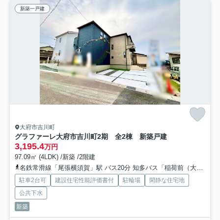
新築一戸建
大府市吉川町
グラファーレ大府市吉川町2期 全2棟 新築戸建
3,195.4
万円
97.09㎡ (4LDK) /新築 /2階建
名鉄常滑線「尾張横須賀」駅 バス20分 知多バス「稲荷前（大府市）」 停歩3分
駐車2台可
建設住宅性能評価書付
駐輪場
閑静な住宅地
公共下水
新築