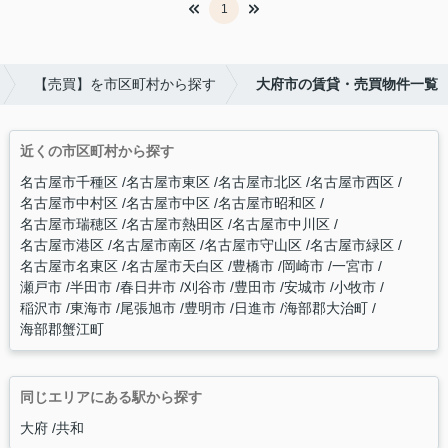
1
【売買】を市区町村から探す
大府市の賃貸・売買物件一覧
近くの市区町村から探す
名古屋市千種区
名古屋市東区
名古屋市北区
名古屋市西区
名古屋市中村区
名古屋市中区
名古屋市昭和区
名古屋市瑞穂区
名古屋市熱田区
名古屋市中川区
名古屋市港区
名古屋市南区
名古屋市守山区
名古屋市緑区
名古屋市名東区
名古屋市天白区
豊橋市
岡崎市
一宮市
瀬戸市
半田市
春日井市
刈谷市
豊田市
安城市
小牧市
稲沢市
東海市
尾張旭市
豊明市
日進市
海部郡大治町
海部郡蟹江町
同じエリアにある駅から探す
大府
共和