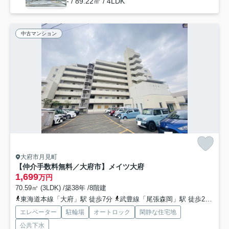
- / 89.22㎡ / 4LDK
中古マンション
大府市月見町
【仲介手数料無料／大府市】メイツ大府
1,699
万円
70.59㎡ (3LDK) /築38年 /8階建
東海道本線「大府」駅 徒歩7分
武豊線「尾張森岡」駅 徒歩26分
東
エレベーター
駐輪場
オートロック
閑静な住宅地
公共下水