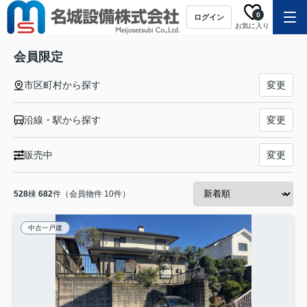
0
ログイン
お気に入り
会員限定
市区町村から探す
変更
沿線・駅から探す
変更
販売中
変更
528
棟
682
件（会員物件 10件）
中古一戸建