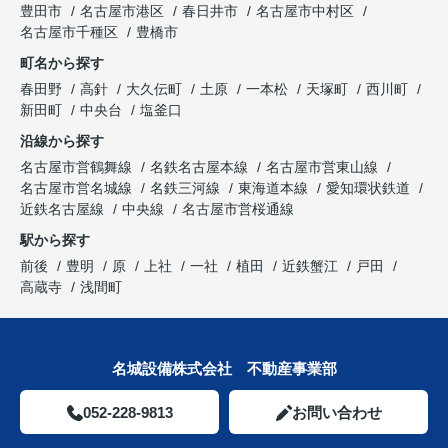
豊田市
名古屋市港区
春日井市
名古屋市中村区
名古屋市千種区
豊橋市
町名から探す
春田野
高針
大久伝町
土原
一本松
天塚町
西川町
新田町
中央台
塩釜口
沿線から探す
名古屋市営鶴舞線
名鉄名古屋本線
名古屋市営東山線
名古屋市営名城線
名鉄三河線
東海道本線
愛知環状鉄道
近鉄名古屋線
中央線
名古屋市営桜通線
駅から探す
前後
豊明
原
上社
一社
植田
近鉄蟹江
戸田
高蔵寺
浅間町
名城設備株式会社 不動産事業部
052-228-9813
お問い合わせ