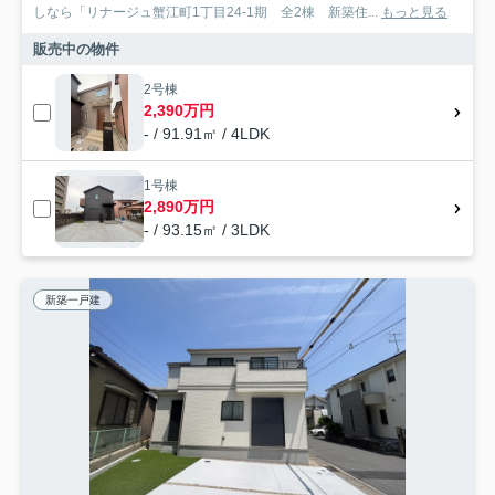
しなら「リナージュ蟹江町1丁目24-1期 全2棟 新築住...
もっと見る
販売中の物件
2号棟
2,390万円
- / 91.91㎡ / 4LDK
1号棟
2,890万円
- / 93.15㎡ / 3LDK
新築一戸建