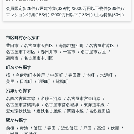
会員限定(528件)
戸建特集(329件)
3000万円以下物件(289件)
マンション特集(153件)
2000万円以下(133件)
土地特集(50件)
市区町村から探す
豊田市
名古屋市天白区
海部郡蟹江町
名古屋市港区
名古屋市中村区
春日井市
一宮市
名古屋市西区
碧南市
名古屋市中川区
町名から探す
桜
今伊勢町本神戸
中須町
春田野
本町
水源町
美里
日進町
明和町
鴛鴨町
沿線から探す
名鉄名古屋本線
名鉄三河線
名古屋市営東山線
名古屋市営鶴舞線
名古屋市営名城線
東海道本線
愛知環状鉄道
近鉄名古屋線
関西本線
名鉄豊田線
駅から探す
前後
赤池
蟹江
春田
近鉄蟹江
戸田
高畑
伏屋