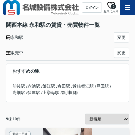
0
ログイン
お気に入り
関西本線 永和駅の賃貸・売買物件一覧
永和駅
変更
販売中
変更
おすすめの駅
前後駅
/
赤池駅
/
蟹江駅
/
春田駅
/
近鉄蟹江駅
/
戸田駅
/
高畑駅
/
伏屋駅
/
上挙母駅
/
新川町駅
9
棟
10
件
新築一戸建