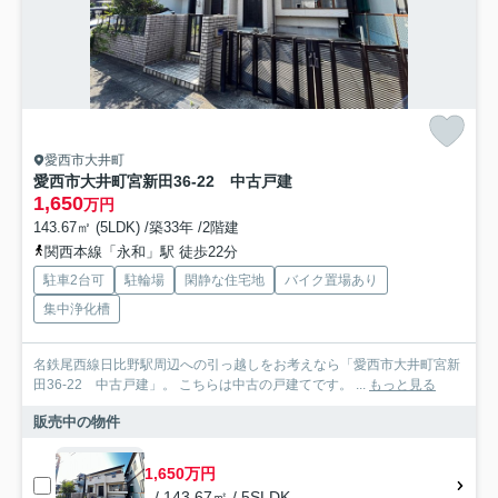
愛西市大井町
愛西市大井町宮新田36-22 中古戸建
1,650
万円
143.67㎡ (5LDK) /築33年 /2階建
関西本線「永和」駅 徒歩22分
駐車2台可
駐輪場
閑静な住宅地
バイク置場あり
集中浄化槽
名鉄尾西線日比野駅周辺への引っ越しをお考えなら「愛西市大井町宮新
田36-22 中古戸建」。 こちらは中古の戸建てです。 ...
もっと見る
販売中の物件
1,650万円
- / 143.67㎡ / 5SLDK