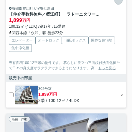
海部郡蟹江町大字蟹江新田
【仲介手数料無料／蟹江町】 ラドーニタワー蟹江 302号室
1,899
万円
100.12㎡ (4LDK) /築17年 /15階建
関西本線「永和」駅 徒歩23分
エレベーター
オートロック
宅配ボックス
閑静な住宅地
集中浄化槽
専有面積100.12平米の物件です。 暮らしに役立つ三面鏡付洗面化粧台
で日々の身支度がラクラクできるようになります。 高...
もっと見る
販売中の部屋
302号室
1,899万円
3階 / 100.12㎡ / 4LDK
新築一戸建