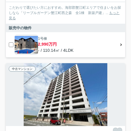
こだわりで選びたい方におすすめ。海部郡蟹江町エリアで住まいをお探
しなら「リーブルガーデン蟹江町西之森 全1棟 新築戸建」...
もっと
見る
販売中の物件
1号棟
2,990万円
- / 110.14㎡ / 4LDK
中古マンション