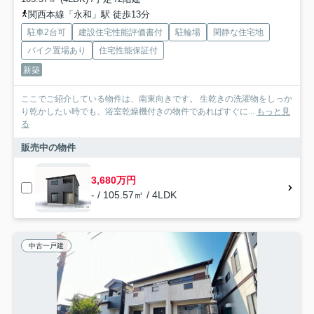
関西本線「永和」駅 徒歩13分
駐車2台可
建設住宅性能評価書付
駐輪場
閑静な住宅地
バイク置場あり
住宅性能保証付
新築
ここでご紹介している物件は、南東向きです。 生乾きの洗濯物をしっか
り乾かしたい時でも、浴室乾燥機付きの物件であればすぐに...
もっと見
る
販売中の物件
3,680万円
- / 105.57㎡ / 4LDK
中古一戸建