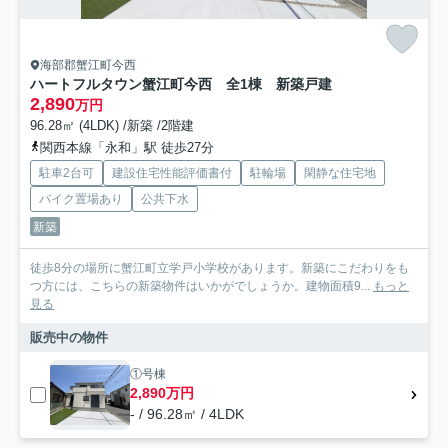
海部郡蟹江町今西
ハートフルタウン蟹江町今西 全1棟 新築戸建
2,890
万円
96.28㎡ (4LDK) /新築 /2階建
関西本線「永和」駅 徒歩27分
駐車2台可
建設住宅性能評価書付
駐輪場
閑静な住宅地
バイク置場あり
公共下水
新築
徒歩8分の場所に蟹江町立学戸小学校があります。新築にこだわりをも
つ方には、こちらの新築物件はいかがでしょうか。建物面積9...
もっと
見る
販売中の物件
①号棟
2,890万円
- / 96.28㎡ / 4LDK