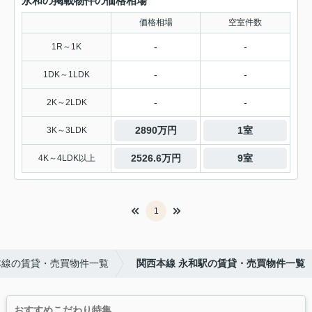
永和の掲載物件の価格相場
価格相場
空室件数
-
-
1R～1K
-
-
1DK～1LDK
-
-
2K～2LDK
2890万円
1室
3K～3LDK
2526.6万円
9室
4K～4LDK以上
1
本線の賃貸・売買物件一覧
関西本線 永和駅の賃貸・売買物件一覧
おすすめこだわり特集