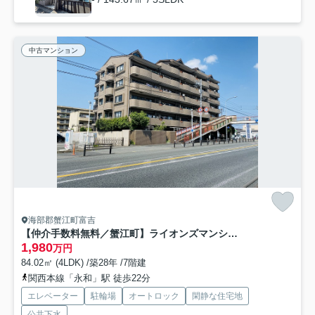
中古マンション
海部郡蟹江町富吉
【仲介手数料無料／蟹江町】ライオンズマンション富吉 301
1,980
万円
84.02㎡ (4LDK) /築28年 /7階建
関西本線「永和」駅 徒歩22分
エレベーター
駐輪場
オートロック
閑静な住宅地
公共下水