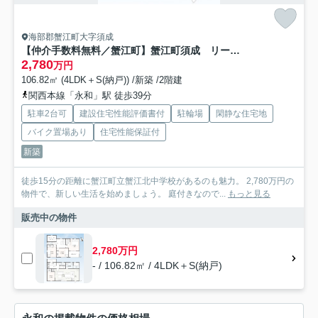
海部郡蟹江町大字須成
【仲介手数料無料／蟹江町】蟹江町須成 リーブルガーデン 新築戸建
2,780
万円
106.82㎡ (4LDK＋S(納戸)) /新築 /2階建
関西本線「永和」駅 徒歩39分
駐車2台可
建設住宅性能評価書付
駐輪場
閑静な住宅地
バイク置場あり
住宅性能保証付
新築
徒歩15分の距離に蟹江町立蟹江北中学校があるのも魅力。 2,780万円の
物件で、新しい生活を始めましょう。 庭付きなので...
もっと見る
販売中の物件
2,780万円
- / 106.82㎡ / 4LDK＋S(納戸)