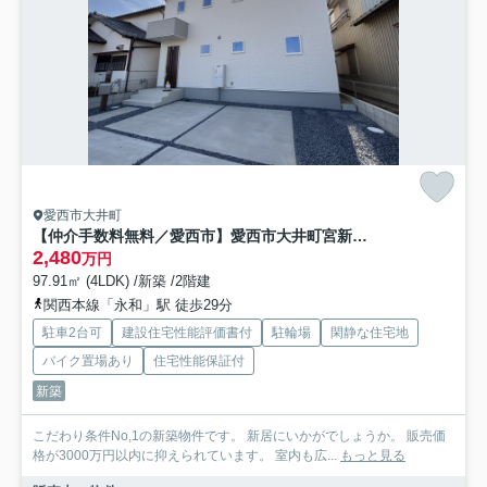
愛西市大井町
【仲介手数料無料／愛西市】愛西市大井町宮新田 リーブルガーデン 新築戸建
2,480
万円
97.91㎡ (4LDK) /新築 /2階建
関西本線「永和」駅 徒歩29分
駐車2台可
建設住宅性能評価書付
駐輪場
閑静な住宅地
バイク置場あり
住宅性能保証付
新築
こだわり条件No,1の新築物件です。 新居にいかがでしょうか。 販売価
格が3000万円以内に抑えられています。 室内も広...
もっと見る