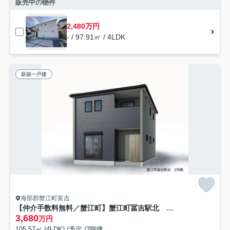
販売中の物件
2,480万円
- / 97.91㎡ / 4LDK
新築一戸建
海部郡蟹江町富吉
【仲介手数料無料／蟹江町】蟹江町冨吉駅北 リーブルガーデン 新築戸建 2号棟
3,680
万円
105.57㎡ (4LDK) /予定 /2階建