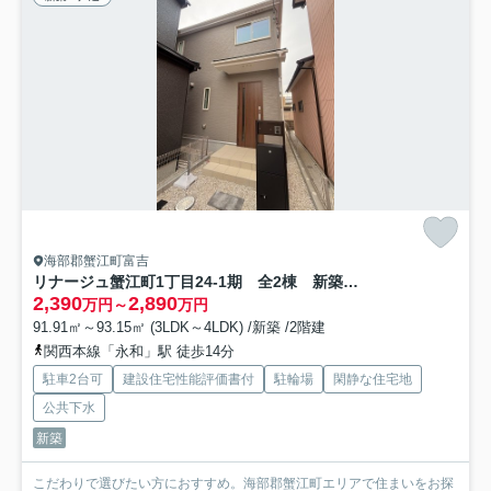
海部郡蟹江町富吉
リナージュ蟹江町1丁目24-1期 全2棟 新築住宅
2,390
2,890
万円～
万円
91.91㎡～93.15㎡ (3LDK～4LDK) /新築 /2階建
関西本線「永和」駅 徒歩14分
駐車2台可
建設住宅性能評価書付
駐輪場
閑静な住宅地
公共下水
新築
こだわりで選びたい方におすすめ。海部郡蟹江町エリアで住まいをお探