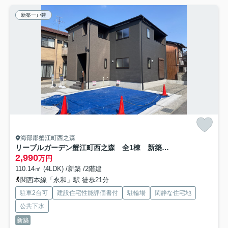
新築一戸建
海部郡蟹江町西之森
リーブルガーデン蟹江町西之森 全1棟 新築戸建
2,990
万円
110.14㎡ (4LDK) /新築 /2階建
関西本線「永和」駅 徒歩21分
駐車2台可
建設住宅性能評価書付
駐輪場
閑静な住宅地
公共下水
新築