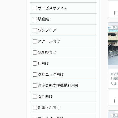
サービスオフィス
駅直結
新築
ワンフロア
スクール向け
SOHO向け
IT向け
クリニック向け
名古
3,
りま
住宅金融支援機構利用可
女性向け
新婚さん向け
新築