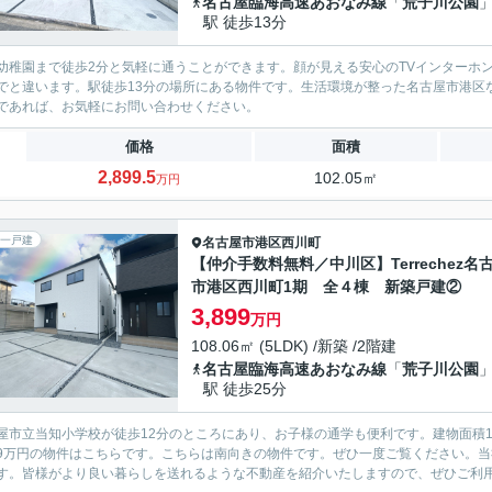
名古屋臨海高速あおなみ線
「
荒子川公園
駅 徒歩13分
幼稚園まで徒歩2分と気軽に通うことができます。顔が見える安心のTVインターホ
でと違います。駅徒歩13分の場所にある物件です。生活環境が整った名古屋市港区
であれば、お気軽にお問い合わせください。
価格
面積
2,899.5
102.05㎡
万円
一戸建
名古屋市港区
西川町
【仲介手数料無料／中川区】Terrechez名
市港区西川町1期 全４棟 新築戸建②
3,899
万円
108.06㎡ (5LDK) /新築 /2階建
名古屋臨海高速あおなみ線
「
荒子川公園
駅 徒歩25分
屋市立当知小学校が徒歩12分のところにあり、お子様の通学も便利です。建物面積1
899万円の物件はこちらです。こちらは南向きの物件です。ぜひ一度ご覧ください。
す。皆様がより良い暮らしを送れるような不動産を紹介いたしますので、ぜひご利