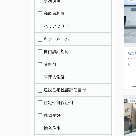
事務所可
高齢者相談
バリアフリー
キッズルーム
自由設計対応
名古
3,
分割可
りま
管理人常駐
建設住宅性能評価書付
新築
住宅性能保証付
眺望良好
輸入住宅