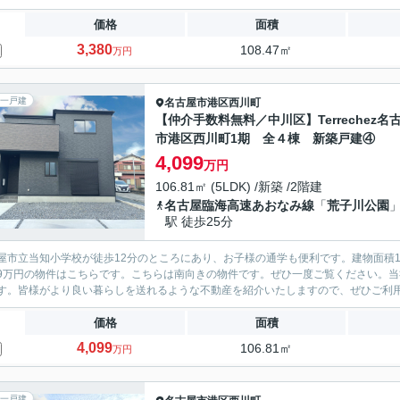
価格
面積
3,380
108.47㎡
万円
一戸建
名古屋市港区
西川町
【仲介手数料無料／中川区】Terrechez名
市港区西川町1期 全４棟 新築戸建④
4,099
万円
106.81㎡ (5LDK) /新築 /2階建
名古屋臨海高速あおなみ線
「
荒子川公園
駅 徒歩25分
屋市立当知小学校が徒歩12分のところにあり、お子様の通学も便利です。建物面積1
899万円の物件はこちらです。こちらは南向きの物件です。ぜひ一度ご覧ください。
す。皆様がより良い暮らしを送れるような不動産を紹介いたしますので、ぜひご利
価格
面積
4,099
106.81㎡
万円
一戸建