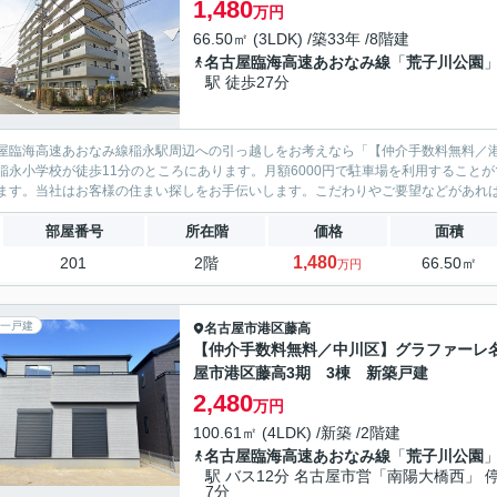
1,480
万円
66.50㎡ (3LDK) /築33年 /8階建
名古屋臨海高速あおなみ線
「
荒子川公園
駅 徒歩27分
屋臨海高速あおなみ線稲永駅周辺への引っ越しをお考えなら「【仲介手数料無料／
稲永小学校が徒歩11分のところにあります。月額6000円で駐車場を利用すること
ます。当社はお客様の住まい探しをお手伝いします。こだわりやご要望などがあれば、
部屋番号
所在階
価格
面積
1,480
201
2階
66.50㎡
万円
一戸建
名古屋市港区
藤高
【仲介手数料無料／中川区】グラファーレ
屋市港区藤高3期 3棟 新築戸建
2,480
万円
100.61㎡ (4LDK) /新築 /2階建
名古屋臨海高速あおなみ線
「
荒子川公園
駅 バス12分 名古屋市営「南陽大橋西」 
7分