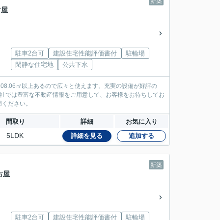
新築
古屋
駐車2台可
建設住宅性能評価書付
駐輪場
」
閑静な住宅地
公共下水
08.06㎡以上あるので広々と使えます。充実の設備が好評の
当社では豊富な不動産情報をご用意して、お客様をお待ちしてお
用ください。
間取り
詳細
お気に入り
5LDK
詳細を見る
追加する
新築
古屋
駐車2台可
建設住宅性能評価書付
駐輪場