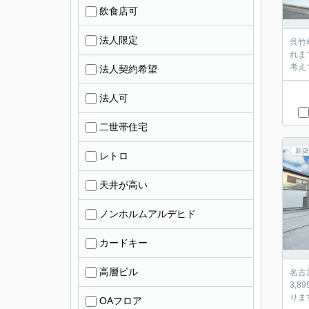
飲食店可
法人限定
呉竹
れま
考え
法人契約希望
法人可
二世帯住宅
新築
レトロ
天井が高い
ノンホルムアルデヒド
カードキー
高層ビル
名古
3,
りま
OAフロア