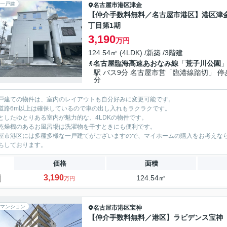
一戸建
名古屋市港区
津金
【仲介手数料無料／名古屋市港区】港区津
丁目第1期
3,190
万円
124.54㎡ (4LDK) /新築 /3階建
名古屋臨海高速あおなみ線
「
荒子川公園
駅 バス9分 名古屋市営「臨港線踏切」 停
分
戸建ての物件は、室内のレイアウトも自分好みに変更可能です。
道路6m以上は確保しているので車の出し入れもラクラクです。
としたゆとりある室内が魅力的な、4LDKの物件です。
乾燥機のあるお風呂場は洗濯物を干すときにも便利です。
屋市港区には多種多様な一戸建てがございますので、マイホームの購入をお考えな
ちしております。
価格
面積
3,190
124.54㎡
万円
マンション
名古屋市港区
宝神
【仲介手数料無料／港区】ラビデンス宝神