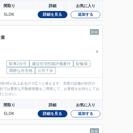
間取り
詳細
お気に入り
5LDK
詳細を見る
追加する
新築
古屋
駐車2台可
建設住宅性能評価書付
駐輪場
」
閑静な住宅地
公共下水
08.06㎡以上あるので広々と使えます。充実の設備が好評の
当社では豊富な不動産情報をご用意して、お客様をお待ちしてお
用ください。
間取り
詳細
お気に入り
5LDK
詳細を見る
追加する
新築