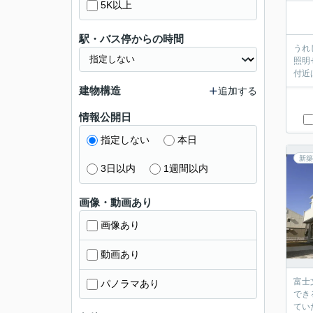
5K以上
駅・バス停からの時間
うれ
照明
付近
建物構造
追加する
情報公開日
指定しない
本日
新築
3日以内
1週間以内
画像・動画あり
画像あり
動画あり
富士
パノラマあり
でき
てい