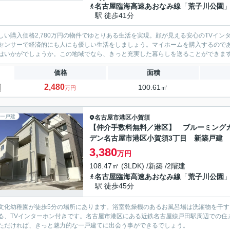
名古屋臨海高速あおなみ線
「
荒子川公園
駅 徒歩41分
しい購入価格2,780万円の物件でゆとりある生活を実現。顔が見える安心のTVイ
センサーで経済的にも人にも優しい生活をしましょう。マイホームを購入するので
はいかがでしょうか。この地域でなら、きっと充実した暮らしを送ることができま
価格
面積
2,480
100.61㎡
万円
一戸建
名古屋市港区
小賀須
【仲介手数料無料／港区】 ブルーミング
デン名古屋市港区小賀須3丁目 新築戸建
3,380
万円
108.47㎡ (3LDK) /新築 /2階建
名古屋臨海高速あおなみ線
「
荒子川公園
駅 徒歩45分
文化幼稚園が徒歩5分の場所にあります。浴室乾燥機のあるお風呂場は洗濯物を干すと
る、TVインターホン付きです。名古屋市港区にある近鉄名古屋線戸田駅周辺での住
ただければ、きっと魅力的な一戸建てに出会う事ができるでしょう。