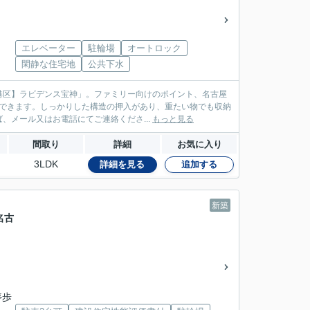
」
エレベーター
駐輪場
オートロック
閑静な住宅地
公共下水
港区】ラビデンス宝神」。ファミリー向けのポイント、名古屋
ができます。しっかりした構造の押入があり、重たい物でも収納
メール又はお電話にてご連絡くださ...
もっと見る
間取り
詳細
お気に入り
3LDK
詳細を見る
追加する
新築
名古
」
停歩