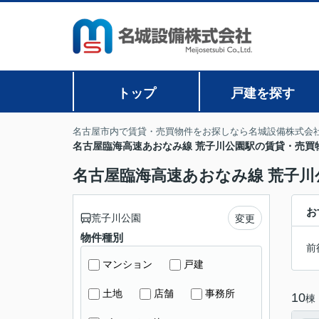
トップ
戸建を探す
名古屋市内で賃貸・売買物件をお探しなら名城設備株式会
名古屋臨海高速あおなみ線 荒子川公園駅の賃貸・売買
名古屋臨海高速あおなみ線 荒子川
お
荒子川公園
変更
物件種別
前
マンション
戸建
土地
店舗
事務所
10
棟