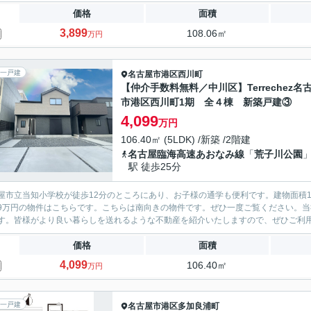
価格
面積
3,899
108.06㎡
万円
一戸建
名古屋市港区
西川町
【仲介手数料無料／中川区】Terrechez名
市港区西川町1期 全４棟 新築戸建③
4,099
万円
106.40㎡ (5LDK) /新築 /2階建
名古屋臨海高速あおなみ線
「
荒子川公園
駅 徒歩25分
屋市立当知小学校が徒歩12分のところにあり、お子様の通学も便利です。建物面積1
899万円の物件はこちらです。こちらは南向きの物件です。ぜひ一度ご覧ください。
す。皆様がより良い暮らしを送れるような不動産を紹介いたしますので、ぜひご利
価格
面積
4,099
106.40㎡
万円
一戸建
名古屋市港区
多加良浦町