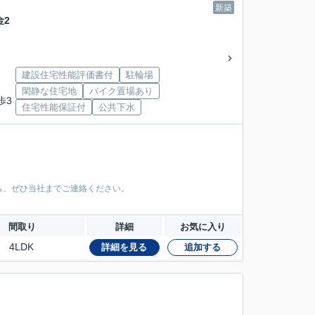
新築
金2
建設住宅性能評価書付
駐輪場
」
閑静な住宅地
バイク置場あり
歩3
住宅性能保証付
公共下水
ら、ぜひ当社までご連絡ください。
間取り
詳細
お気に入り
4LDK
詳細を見る
追加する