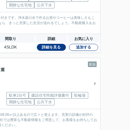
」
閑静な住宅地
公共下水
ン付きです。浄水器の水で作るお茶やコーヒーは美味しさもこ
なら、きっと充実した生活が送れるでしょう。不動産購入をお
間取り
詳細
お気に入り
4SLDK
詳細を見る
追加する
新築
古屋
駐車2台可
建設住宅性能評価書付
駐輪場
」
閑静な住宅地
公共下水
08.06㎡以上あるので広々と使えます。充実の設備が好評の
当社では豊富な不動産情報をご用意して、お客様をお待ちしてお
用ください。