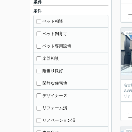
条件
条件
ペット相談
ペット飼育可
新築
ペット専用設備
楽器相談
陽当り良好
閑静な住宅地
名古
3,
デザイナーズ
りま
リフォーム済
リノベーション済
新築