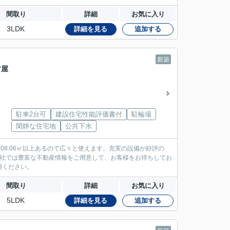
間取り
詳細
お気に入り
3LDK
詳細を見る
追加する
新築
古屋
駐車2台可
建設住宅性能評価書付
駐輪場
」
閑静な住宅地
公共下水
08.06㎡以上あるので広々と使えます。充実の設備が好評の
当社では豊富な不動産情報をご用意して、お客様をお待ちしてお
用ください。
間取り
詳細
お気に入り
5LDK
詳細を見る
追加する