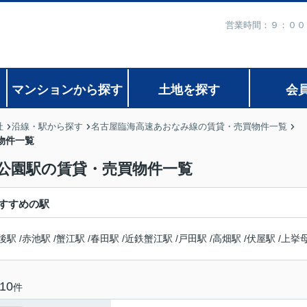
営業時間：９：００
マンションから探す
土地を探す
会
社
沿線・駅から探す
名古屋臨海高速あおなみ線の賃貸・売買物件一覧
物件一覧
公園駅の賃貸・売買物件一覧
すすめの駅
後駅
/
赤池駅
/
蟹江駅
/
春田駅
/
近鉄蟹江駅
/
戸田駅
/
高畑駅
/
伏屋駅
/
上挙
10
件