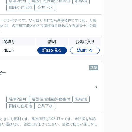
駐車2台可
建設住宅性能評価書付
駐輪場
」
閑静な住宅地
公共下水
ンターホン付きです。やっぱり住むなら新築物件ですよね。人感
あれば、名古屋市港区の名古屋臨海高速あおなみ線荒子川公園
す。
間取り
詳細
お気に入り
4LDK
詳細を見る
追加する
新築
ガー
駐車2台可
建設住宅性能評価書付
駐輪場
」
閑静な住宅地
公共下水
きにも便利です。建物面積は108.47㎡です。来訪者を確認
まい選びなら、当社にお任せください。当社で住まい探しをし