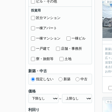
ビル・その他
新築
投資用
区分マンション
一棟アパート
一棟マンション
一棟ビル
一戸建て
店舗・事務所
新築
前面
広々
寮・旅館等
土地
浴室
名古
新築・中古
お待
指定しない
新築
中古
価格
～
中古
利回り