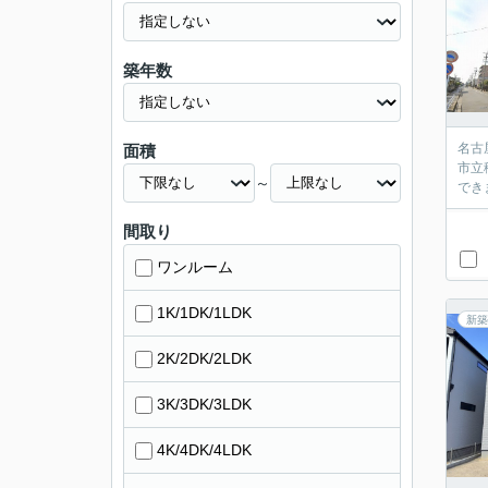
築年数
名古
面積
市立
～
でき
間取り
ワンルーム
1K/1DK/1LDK
新築
2K/2DK/2LDK
3K/3DK/3LDK
4K/4DK/4LDK