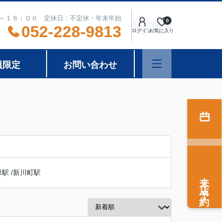
～１８：００ 定休日：不定休・年末年始
0
052-228-9813
ログイン
お気に入り
員限定
お問い合わせ
母駅
/
新川町駅
来店予約