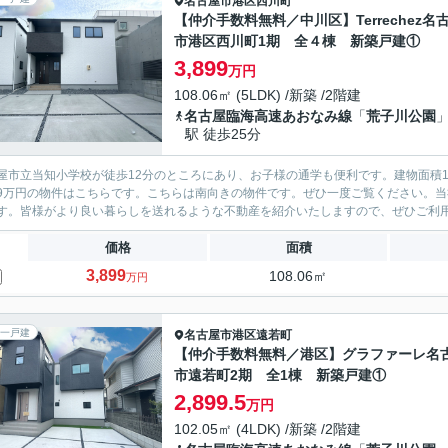
名古屋市港区
西川町
【仲介手数料無料／中川区】Terrechez名
市港区西川町1期 全４棟 新築戸建①
3,899
万円
108.06㎡ (5LDK) /新築 /2階建
名古屋臨海高速あおなみ線
「
荒子川公園
駅 徒歩25分
屋市立当知小学校が徒歩12分のところにあり、お子様の通学も便利です。建物面積1
899万円の物件はこちらです。こちらは南向きの物件です。ぜひ一度ご覧ください。
す。皆様がより良い暮らしを送れるような不動産を紹介いたしますので、ぜひご利
価格
面積
3,899
108.06㎡
万円
一戸建
名古屋市港区
遠若町
【仲介手数料無料／港区】グラファーレ名
市遠若町2期 全1棟 新築戸建①
2,899.5
万円
102.05㎡ (4LDK) /新築 /2階建