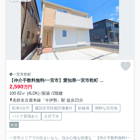
一宮市乾町
【仲介手数料無料/一宮市】愛知県一宮市乾町 リーブルガーデン
2,590
万円
100.82㎡ (4LDK) /新築 /2階建
名鉄名古屋本線「今伊勢」駅 徒歩21分
駐車2台可
建設住宅性能評価書付
駐輪場
閑静な住宅地
バイク置場あり
公共下水
新築
一宮市エリアでの住まいなら、住み心地も快適な「【仲介手数料無料/一