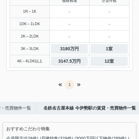
価格相場
空室件数
-
-
1R～1K
-
-
1DK～1LDK
-
-
2K～2LDK
3180万円
1室
3K～3LDK
3147.5万円
12室
4K～4LDK以上
1
貸・売買物件一覧
名鉄名古屋本線 今伊勢駅の賃貸・売買物件一覧
おすすめこだわり特集
会員限定(528件)
戸建特集(329件)
3000万円以下物件(289件)