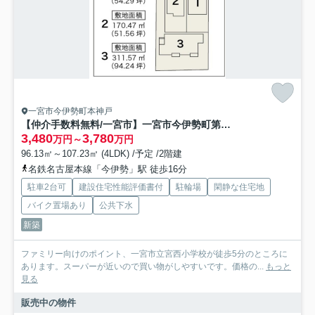
一宮市今伊勢町本神戸
【仲介手数料無料/一宮市】一宮市今伊勢町第七 リーブルガーデン
3,480
3,780
万円～
万円
96.13㎡～107.23㎡ (4LDK) /予定 /2階建
名鉄名古屋本線「今伊勢」駅 徒歩16分
駐車2台可
建設住宅性能評価書付
駐輪場
閑静な住宅地
バイク置場あり
公共下水
新築
ファミリー向けのポイント、一宮市立宮西小学校が徒歩5分のところに
あります。スーパーが近いので買い物がしやすいです。価格の...
もっと
見る
販売中の物件