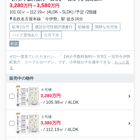
3,280
3,580
万円～
万円
101.02㎡～112.19㎡ (4LDK～5LDK) /予定 /2階建
名鉄名古屋本線「今伊勢」駅 徒歩16分
駐車2台可
建設住宅性能評価書付
駐輪場
閑静な住宅地
バイク置場あり
公共下水
新築
ぜひ一度見ていただきたい、「【仲介手数料無料/一宮市】一宮市今伊勢
町第六 リーブルガーデン」です。小学校が十分通学できる...
もっと見
る
販売中の物件
４号棟
3,280万円
- / 105.98㎡ / 4LDK
３号棟
3,380万円
- / 112.19㎡ / 4LDK