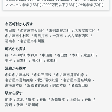
マンション特集(153件)
2000万円以下(133件)
土地特集(50件)
市区町村から探す
豊田市
名古屋市天白区
海部郡蟹江町
名古屋市港区
名古屋市中村区
春日井市
一宮市
名古屋市西区
碧南市
名古屋市中川区
町名から探す
桜
今伊勢町本神戸
中須町
春田野
本町
水源町
美里
日進町
明和町
鴛鴨町
沿線から探す
名鉄名古屋本線
名鉄三河線
名古屋市営東山線
名古屋市営鶴舞線
愛知環状鉄道
名古屋市営名城線
東海道本線
近鉄名古屋線
関西本線
名鉄豊田線
駅から探す
前後
赤池
蟹江
春田
近鉄蟹江
上挙母
戸田
高畑
伏屋
新川町