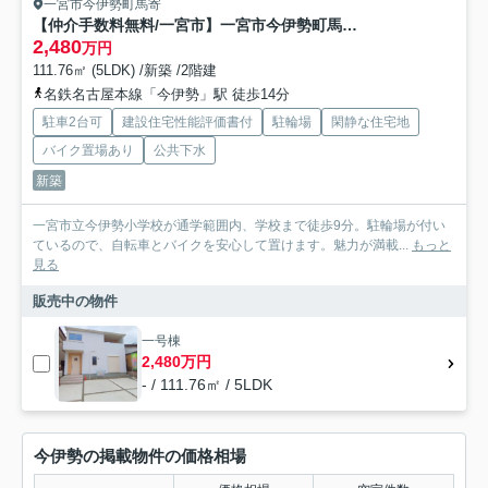
一宮市今伊勢町馬寄
【仲介手数料無料/一宮市】一宮市今伊勢町馬寄第4 リーブルガーデン
2,480
万円
111.76㎡ (5LDK) /新築 /2階建
名鉄名古屋本線「今伊勢」駅 徒歩14分
駐車2台可
建設住宅性能評価書付
駐輪場
閑静な住宅地
バイク置場あり
公共下水
新築
一宮市立今伊勢小学校が通学範囲内、学校まで徒歩9分。駐輪場が付い
ているので、自転車とバイクを安心して置けます。魅力が満載...
もっと
見る
販売中の物件
一号棟
2,480万円
- / 111.76㎡ / 5LDK
今伊勢の掲載物件の価格相場