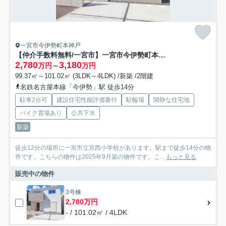
一宮市今伊勢町本神戸
【仲介手数料無料/一宮市】一宮市今伊勢町本神戸 リーブルガーデン
2,780
3,180
万円～
万円
99.37㎡～101.02㎡ (3LDK～4LDK) /新築 /2階建
名鉄名古屋本線「今伊勢」駅 徒歩14分
駐車2台可
建設住宅性能評価書付
駐輪場
閑静な住宅地
バイク置場あり
公共下水
新築
徒歩12分の場所に一宮市立宮西小学校があります。駅まで徒歩14分の物
件です。こちらの物件は2025年9月築の物件です。こ...
もっと見る
販売中の物件
3号棟
2,780万円
- / 101.02㎡ / 4LDK