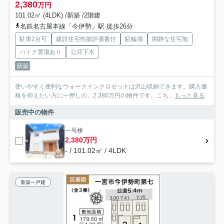
2,380
万円
101.02㎡ (4LDK) /新築 /2階建
名鉄名古屋本線「今伊勢」駅 徒歩26分
駐車2台可
建設住宅性能評価書付
駐輪場
閑静な住宅地
バイク置場あり
公共下水
新築
使いやすく便利なウォークインクロゼットは沢山収納できます。購入価
格を抑えたい方に一押しの、2,380万円の物件です。こち...
もっと見る
販売中の物件
一号棟
2,380万円
- / 101.02㎡ / 4LDK
新築一戸建