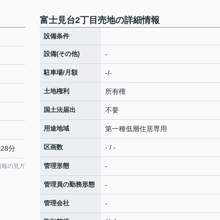
富士見台2丁目売地の詳細情報
設備条件
設備(その他)
-
駐車場/月額
-/-
土地権利
所有権
国土法届出
不要
用途地域
第一種低層住居専用
区画数
- / -
28分
管理形態
-
情報の見方
管理員の勤務形態
-
管理会社
-