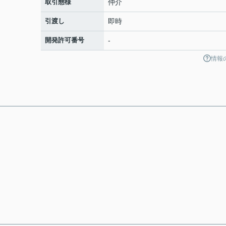
取引態様
仲介
引渡し
即時
開発許可番号
-
情報