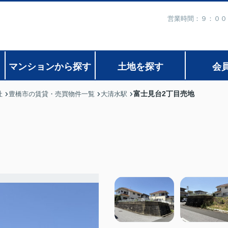
営業時間：９：００
マンションから探す
土地を探す
会
富士見台2丁目売地
社
豊橋市の賃貸・売買物件一覧
大清水駅