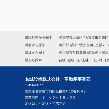
市区町村から探す
名古屋市天白区
名古屋市名東区
町名から探す
春田野
高針
大久伝町
土原
一
沿線から探す
名古屋市営鶴舞線
名鉄名古屋
駅から探す
前後
豊明
原
上社
一社
植田
名城設備株式会社 不動産事業部
〒456-0077
愛知県名古屋市熱田区幡野町12番10号2
営業時間：
９：００～１８：００
定休日：
不定休・年末年始