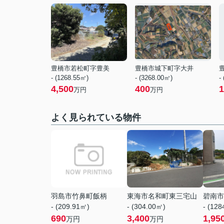
豊橋市若松町字豊美
豊橋市城下町字大井
- (1268.55㎡)
- (3268.00㎡)
-
4,500
400
1
万円
万円
よく見られている物件
羽島市竹鼻町飯柄
東海市名和町東三宅山
碧南市
- (209.91㎡)
- (304.00㎡)
- (12
690
3,400
1,95
万円
万円