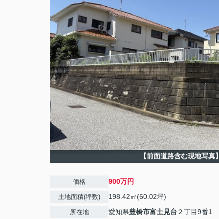
【前面道路含む現地写真
900万円
価格
198.42㎡(60.02坪)
土地面積(坪数)
愛知県
豊橋市
富士見台
２丁目9番1
所在地