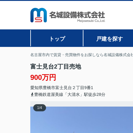
トップ
戸建を探す
名古屋市内で賃貸・売買物件をお探しなら名城設備株式会
富士見台2丁目売地
900万円
愛知県
豊橋市
富士見台
２丁目9番1
豊橋鉄道渥美線「大清水」駅徒歩28分
1
/
4