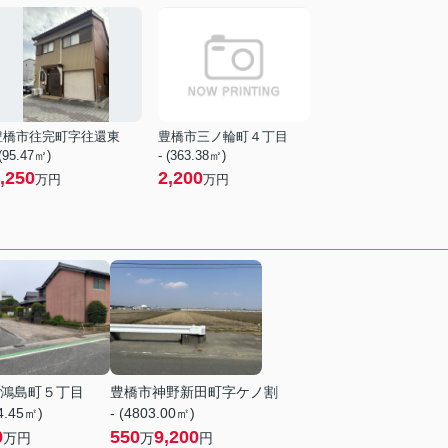
豊橋市往完町字往還東
豊橋市三ノ輪町４丁目
 (95.47㎡)
- (363.38㎡)
,250
2,200
万円
万円
鴻島町５丁目
豊橋市神野新田町字ケノ割
84.45㎡)
- (4803.00㎡)
0
550
9,200
万円
万
円