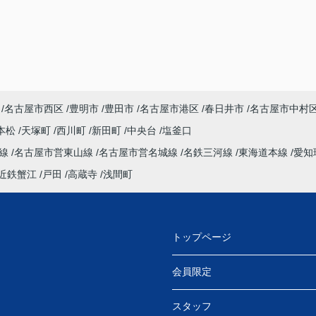
名古屋市西区
豊明市
豊田市
名古屋市港区
春日井市
名古屋市中村
本松
天塚町
西川町
新田町
中央台
塩釜口
本線
名古屋市営東山線
名古屋市営名城線
名鉄三河線
東海道本線
愛知
近鉄蟹江
戸田
高蔵寺
浅間町
トップページ
会員限定
スタッフ