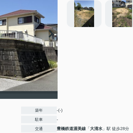
】
-(-)
築年
-
駐車
豊橋鉄道渥美線
「
大清水
」駅 徒歩28分
交通