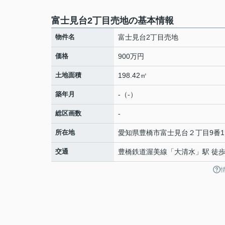
富士見台2丁目売地の基本情報
物件名
富士見台2丁目売地
価格
900万円
土地面積
198.42㎡
築年月
-（-）
総区画数
-
所在地
愛知県
豊橋市
富士見台
２丁目9番1
交通
豊橋鉄道渥美線
「
大清水
」駅 徒歩