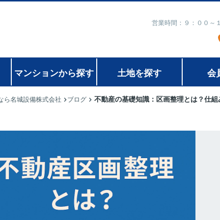
営業時間：９：００～
マンションから探す
土地を探す
会
️ 不動産の基礎知識：区画整理とは？仕
なら名城設備株式会社
ブログ