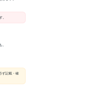
す。
も。
必ず記載・確