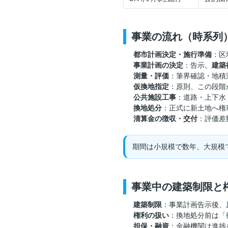
事業の流れ（時系列
都市計画決定・施行準備
：区
事業計画の決定
：告示。
建築
測量・評価
：筆界確認・地積
仮換地指定
：原則、この段階
公共施設工事
：道路・上下水
換地処分
：正式に新土地へ権
清算金の徴収・交付
：評価差
期間は小規模で数年、大規模
事業中の建築制限と
建築制限
：事業計画告示後、
権利の扱い
：換地処分前は「
担保・融資
：金融機関は進捗