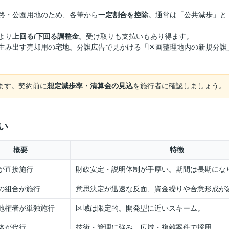
路・公園用地のため、各筆から
一定割合を控除
。通常は「公共減歩」と
より
上回る/下回る調整金
。受け取りも支払いもあり得ます。
生み出す売却用の宅地。分譲広告で見かける「区画整理地内の新規分譲
ます。契約前に
想定減歩率・清算金の見込
を施行者に確認しましょう。
い
概要
特徴
が直接施行
財政安定・説明体制が手厚い。期間は長期にな
の組合が施行
意思決定が迅速な反面、資金繰りや合意形成が
地権者が単独施行
区域は限定的。開発型に近いスキーム。
体が代行
技術・管理に強み。広域・複雑案件で採用。