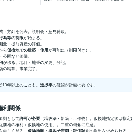
）
域・方針を公表。説明会・意見聴取。
行為等の制限
が始まる。
測量・従前資産の評価。
から
仮換地での建築・使用
が可能に（制限付き）。
・公園など整備。
利が移る。地目・地番の変更、登記。
額の精算。事業完了。
で10年以上のことも。
進捗率
の確認が計画の要です。
権利関係
原則として
許可が必要
（増改築・新築・工作物）。仮換地指定後は指定
従前地の権利＋仮換地の使用」。二重の概念に注意。
を厳しく見る。
仮換地図・換地予定図・評価証明
の提出を求められるこ