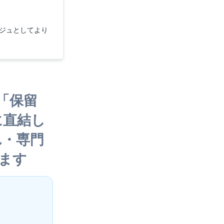
ルジュとしてより
「保留
に直結し
れ・専門
ます