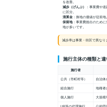
を改善。
減歩（げんぶ）
：事業費や道
に区分。
清算金
：換地の価値が従前地
保留地
：事業費捻出のために
地が多いです。
減歩率は事業・街区で異なり
️ 施行主体の種類と違
施行者
公共（市町村等）
自治体
組合施行
地権者
個人施行
大規模
UR等の代理施行
公的団