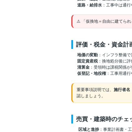
道路・給排水
：工事中は通行
⚠️ 「仮換地＝自由に建てら
評価・税金・資金計
地価の変動
：インフラ整備で
固定資産税
：換地処分後に評
清算金
：受領時は課税関係が
仮登記・地役権
：工事用通行
重要事項説明では、
施行者名
認しましょう。
売買・建築時のチェ
️
区域と進捗
：事業計画書・工