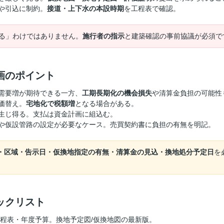
や引込に制約。
接道・上下水の本設時期
を工程表で確認。
れる」わけではありません。
施行者の指示
と建築確認の事前協議が必須で
画のポイント
需要増が期待できる一方、
工期長期化の機会損失
や清算金負担の可能性
価替え。
宅地化で税額増
となる場合がある。
生じ得る。支払は資金計画に組込む。
や仮設管路の設定が必要なケース。売買契約書に負担の有無を明記。
・区域・告示日・仮換地指定の有無・清算金の見込・換地処分予定日
を
ックリスト
程表・年度予算。換地予定図/仮換地図の最新版。