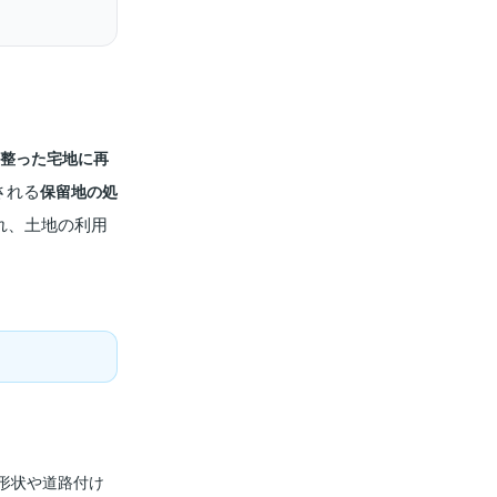
整った宅地に再
される
保留地の処
れ、土地の利用
形状や道路付け