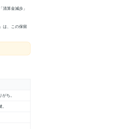
「清算金減歩」
」は、この保留
りがち。
鍵。