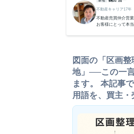
鶴田 浩一
筆者
不動産キャリア17年
不動産売買仲介営業
お客様にとって本当
図面の「区画整
地」──この一
ます。 本記事
用語を、買主・