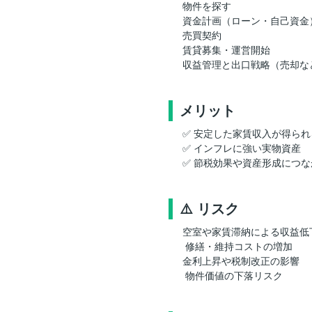
物件を探す
資金計画（ローン・自己資金
売買契約
賃貸募集・運営開始
収益管理と出口戦略（売却な
メリット
✅ 安定した家賃収入が得られ
✅ インフレに強い実物資産
✅ 節税効果や資産形成につな
⚠️ リスク
空室や家賃滞納による収益低
️ 修繕・維持コストの増加
金利上昇や税制改正の影響
️ 物件価値の下落リスク