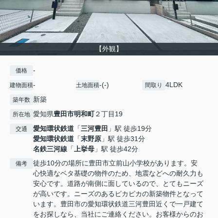
【外観】
-
価格
-
-(-)
4LDK
建物面積
土地面積
間取り
新築
築年数
愛知県
豊田市
明和町
２丁目19
所在地
愛知環状鉄道
「
三河豊田
」駅 徒歩19分
交通
愛知環状鉄道
「
末野原
」駅 徒歩31分
名鉄三河線
「
上挙母
」駅 徒歩42分
徒歩10分の場所に豊田市立前山小学校があります。安
備考
心快適なベタ基礎の物件のため、地震などへの耐久力も
安心です。道路が南側に面しているので、とてもニーズ
が高いです。ニーズのあるピカピカの新築物件となって
います。豊田市の愛知環状鉄道三河豊田近くで一戸建て
をお探しなら、当社にご連絡ください。お客様からのお