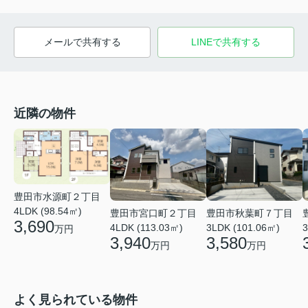
メールで共有する
LINEで共有する
近隣の物件
豊田市水源町２丁目
4LDK (98.54㎡)
豊田市宮口町２丁目
豊田市秋葉町７丁目
3,690
4LDK (113.03㎡)
3LDK (101.06㎡)
3
万円
3,940
3,580
万円
万円
よく見られている物件