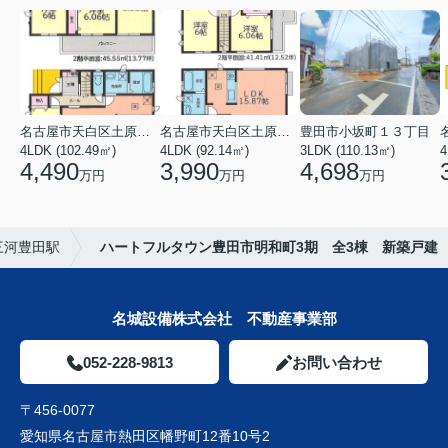
名古屋市天白区土原３丁目
名古屋市天白区土原３丁目
豊田市小坂町１３丁目
4LDK (102.49㎡)
4LDK (92.14㎡)
3LDK (110.13㎡)
4
4,490
3,990
4,698
万円
万円
万円
三河豊田駅
ハートフルタウン豊田市明和町3期 全3棟 新築戸建
名城設備株式会社 不動産事業部
052-228-9813
お問い合わせ
〒456-0077
愛知県名古屋市熱田区幡野町12番10号2