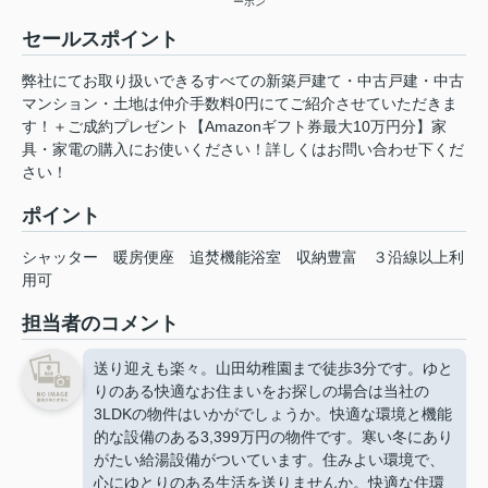
ーホン
セールスポイント
弊社にてお取り扱いできるすべての新築戸建て・中古戸建・中古
マンション・土地は仲介手数料0円にてご紹介させていただきま
す！＋ご成約プレゼント【Amazonギフト券最大10万円分】家
具・家電の購入にお使いください！詳しくはお問い合わせ下くだ
さい！
ポイント
シャッター
暖房便座
追焚機能浴室
収納豊富
３沿線以上利
用可
担当者のコメント
送り迎えも楽々。山田幼稚園まで徒歩3分です。ゆと
りのある快適なお住まいをお探しの場合は当社の
3LDKの物件はいかがでしょうか。快適な環境と機能
的な設備のある3,399万円の物件です。寒い冬にあり
がたい給湯設備がついています。住みよい環境で、
心にゆとりのある生活を送りませんか。快適な住環