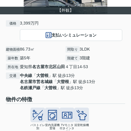
【外観】
3,399万円
価格
支払いシミュレーション
86.73㎡
3LDK
建物面積
間取り
築5年
3階建
築年数
階建て
愛知県
名古屋市北区
山田
４丁目14-53
所在地
中央線
「
大曽根
」駅 徒歩13分
交通
名古屋市営名城線
「
大曽根
」駅 徒歩13分
名鉄瀬戸線
「
大曽根
」駅 徒歩13分
物件の特徴
バストイレ
室内洗濯機
TVモニタ
浴室乾燥機
別
置場
付きインタ