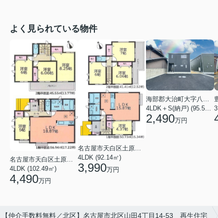
よく見られている物件
海部郡大治町大字八ツ屋字裏畑
4LDK＋S(納戸) (95.57㎡)
3
2,490
万円
名古屋市天白区土原３丁目
4LDK (92.14㎡)
名古屋市天白区土原３丁目
3,990
4LDK (102.49㎡)
万円
4,490
万円
【仲介手数料無料／北区】名古屋市北区山田4丁目14-53 再生住宅