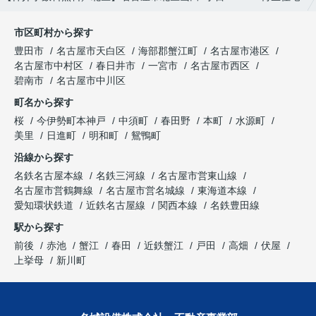
市区町村から探す
豊田市
名古屋市天白区
海部郡蟹江町
名古屋市港区
名古屋市中村区
春日井市
一宮市
名古屋市西区
碧南市
名古屋市中川区
町名から探す
桜
今伊勢町本神戸
中須町
春田野
本町
水源町
美里
日進町
明和町
鴛鴨町
沿線から探す
名鉄名古屋本線
名鉄三河線
名古屋市営東山線
名古屋市営鶴舞線
名古屋市営名城線
東海道本線
愛知環状鉄道
近鉄名古屋線
関西本線
名鉄豊田線
駅から探す
前後
赤池
蟹江
春田
近鉄蟹江
戸田
高畑
伏屋
上挙母
新川町