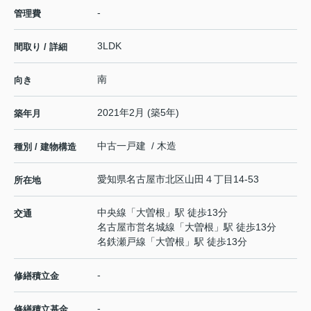
-
管理費
3LDK
間取り / 詳細
南
向き
2021年2月 (築5年)
築年月
中古一戸建 / 木造
種別 / 建物構造
愛知県
名古屋市北区
山田
４丁目14-53
所在地
中央線
「
大曽根
」駅 徒歩13分
交通
名古屋市営名城線
「
大曽根
」駅 徒歩13分
名鉄瀬戸線
「
大曽根
」駅 徒歩13分
-
修繕積立金
-
修繕積立基金