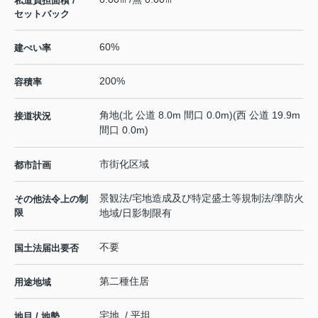
私道負担面積 /
セットバック
60%
建ぺい率
200%
容積率
角地(北 公道 8.0m 間口 0.0m)(西 公道 19.9m
接道状況
間口 0.0m)
市街化区域
都市計画
景観法/宅地造成及び特定盛土等規制法/準防火
その他法令上の制
限
地域/日影制限有
不要
国土法届出要否
第二種住居
用途地域
宅地 / 平坦
地目 / 地勢