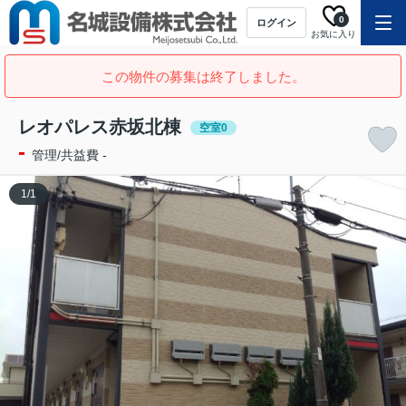
0
ログイン
お気に入り
この物件の募集は終了しました。
レオパレス赤坂北棟
空室0
-
管理/共益費 -
1
/
1