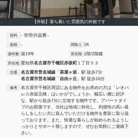
【外観】落ち着いた雰囲気の外観です
- 管理/共益費 -
賃料
-
1K
面積
間取り
築19年
1階/2階建
築年数
所在階
愛知県
名古屋市千種区
赤坂町
１丁目５３
所在地
名古屋市営名城線
「
茶屋ヶ坂
」駅 徒歩7分
交通
名古屋市営名城線
「
自由ヶ丘
」駅 徒歩16分
名古屋市千種区周辺にある物件をお求めの方は「レオパ
備考
レス赤坂北棟」はいかがでしょうか。幅広い層に好評
な、駅から徒歩7分に立地する物件です。アパートタイ
プのお部屋です。当社は地域に特化し、利便性の高い暮
らしをしたい方に喜んでいただける物件を豊富に取り扱
っております。また、快適な暮らしが始められるようし
っかりとサポート致しますので、ぜひお気軽にご連絡下
さい。