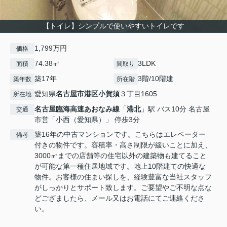
【トイレ】シンプルで使いやすいトイレです
1,799万円
価格
74.38㎡
3LDK
面積
間取り
築17年
3階/10階建
築年数
所在階
愛知県
名古屋市港区
小賀須
３丁目1605
所在地
名古屋臨海高速あおなみ線
「
港北
」駅 バス10分 名古屋
交通
市営「小西（愛知県）」 停歩3分
築16年の中古マンションです。こちらはエレベーター
備考
付きの物件です。容積率・高さ制限が緩いことに加え、
3000㎡までの店舗等の住宅以外の建築物も建てること
が可能な第一種住居地域です。地上10階建ての快適な
物件。お客様の住まい探しを、経験豊富な当社スタッフ
がしっかりとサポート致します。ご要望やご不明な点な
どござましたら、メール又はお電話にてご連絡くださ
い。