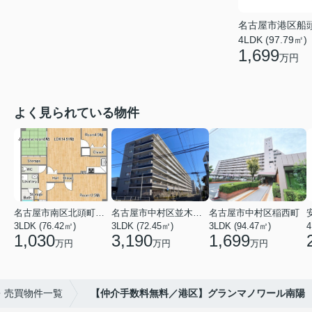
名古屋市港区船
4LDK (97.79㎡)
1,699
万円
よく見られている物件
名古屋市南区北頭町３丁目
名古屋市中村区並木２丁目
名古屋市中村区稲西町
3LDK (76.42㎡)
3LDK (72.45㎡)
3LDK (94.47㎡)
4
1,030
3,190
1,699
万円
万円
万円
・売買物件一覧
【仲介手数料無料／港区】グランマノワール南陽