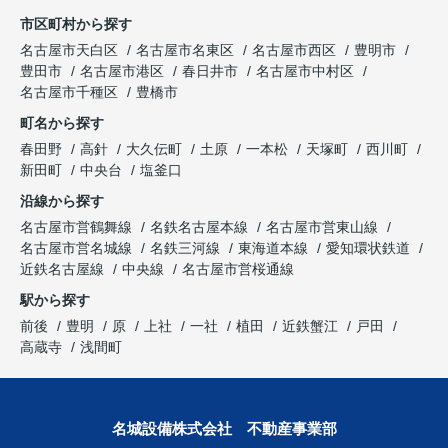
市区町村から探す
名古屋市天白区
名古屋市名東区
名古屋市西区
豊明市
豊田市
名古屋市港区
春日井市
名古屋市中村区
名古屋市千種区
豊橋市
町名から探す
春田野
高針
大久伝町
土原
一本松
天塚町
西川町
新田町
中央台
塩釜口
沿線から探す
名古屋市営鶴舞線
名鉄名古屋本線
名古屋市営東山線
名古屋市営名城線
名鉄三河線
東海道本線
愛知環状鉄道
近鉄名古屋線
中央線
名古屋市営桜通線
駅から探す
前後
豊明
原
上社
一社
植田
近鉄蟹江
戸田
高蔵寺
浅間町
名城設備株式会社 不動産事業部