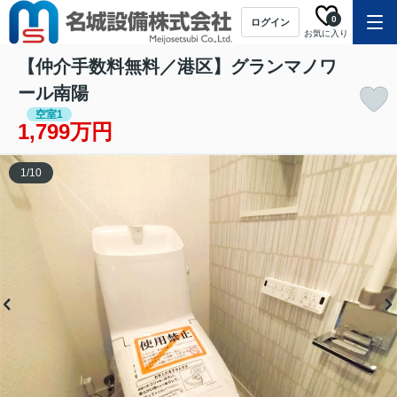
0
ログイン
お気に入り
【仲介手数料無料／港区】グランマノワ
ール南陽
空室1
1,799万円
1
/
10