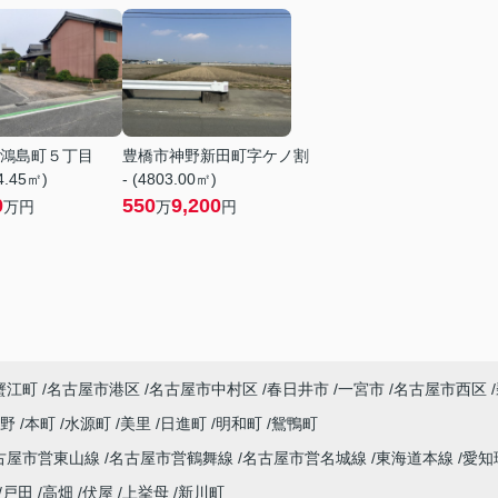
鴻島町５丁目
豊橋市神野新田町字ケノ割
84.45㎡)
- (4803.00㎡)
0
550
9,200
万円
万
円
蟹江町
名古屋市港区
名古屋市中村区
春日井市
一宮市
名古屋市西区
田野
本町
水源町
美里
日進町
明和町
鴛鴨町
古屋市営東山線
名古屋市営鶴舞線
名古屋市営名城線
東海道本線
愛知
戸田
高畑
伏屋
上挙母
新川町