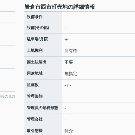
岩倉市西市町売地の詳細情報
設備条件
設備(その他)
-
駐車場/月額
-/-
土地権利
所有権
国土法届出
不要
用途地域
無指定
区画数
- / -
管理形態
-
情報の見方
管理員の勤務形態
-
管理会社
-
取引態様
仲介