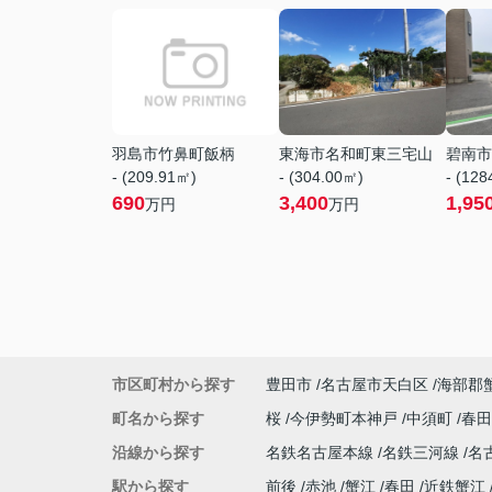
羽島市竹鼻町飯柄
東海市名和町東三宅山
碧南市
- (209.91㎡)
- (304.00㎡)
- (12
690
3,400
1,95
万円
万円
市区町村から探す
豊田市
名古屋市天白区
海部郡
町名から探す
桜
今伊勢町本神戸
中須町
春
沿線から探す
名鉄名古屋本線
名鉄三河線
名
駅から探す
前後
赤池
蟹江
春田
近鉄蟹江