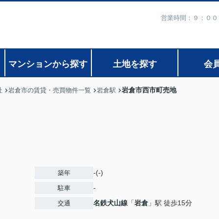
営業時間：９：００
マンションから探す
土地を探す
会
岩倉市西市町売地
社
岩倉市の賃貸・売買物件一覧
岩倉駅
-(-)
築年
-
駐車
名鉄犬山線
「
岩倉
」駅 徒歩15分
交通