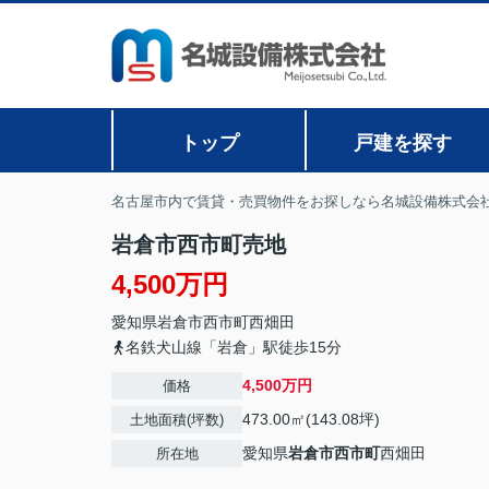
トップ
戸建を探す
名古屋市内で賃貸・売買物件をお探しなら名城設備株式会
岩倉市西市町売地
4,500万円
愛知県
岩倉市
西市町
西畑田
名鉄犬山線「岩倉」駅徒歩15分
4,500万円
価格
473.00㎡(143.08坪)
土地面積(坪数)
愛知県
岩倉市
西市町
西畑田
所在地