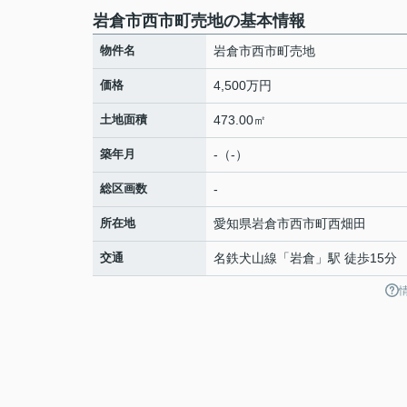
岩倉市西市町売地の基本情報
物件名
岩倉市西市町売地
価格
4,500万円
土地面積
473.00㎡
築年月
-（-）
総区画数
-
所在地
愛知県
岩倉市
西市町
西畑田
交通
名鉄犬山線
「
岩倉
」駅 徒歩15分