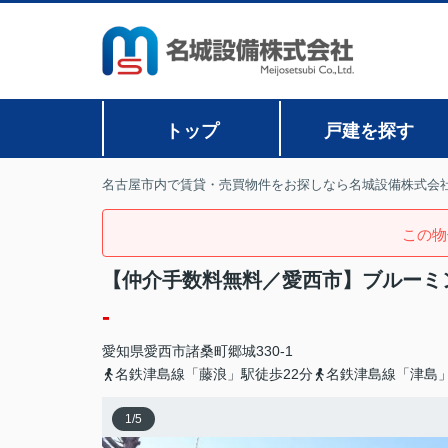
トップ
戸建を探す
名古屋市内で賃貸・売買物件をお探しなら名城設備株式会
この物
【仲介手数料無料／愛西市】ブルーミ
-
愛知県
愛西市
諸桑町
郷城330-1
名鉄津島線「藤浪」駅徒歩22分
名鉄津島線「津島」
1
/
5