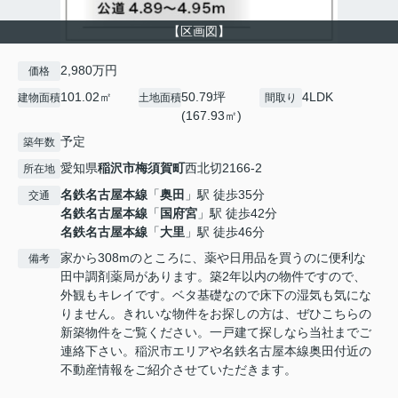
【区画図】
2,980万円
価格
101.02㎡
50.79坪
4LDK
建物面積
土地面積
間取り
(167.93㎡)
予定
築年数
愛知県
稲沢市
梅須賀町
西北切2166-2
所在地
名鉄名古屋本線
「
奥田
」駅 徒歩35分
交通
名鉄名古屋本線
「
国府宮
」駅 徒歩42分
名鉄名古屋本線
「
大里
」駅 徒歩46分
家から308mのところに、薬や日用品を買うのに便利な
備考
田中調剤薬局があります。築2年以内の物件ですので、
外観もキレイです。ベタ基礎なので床下の湿気も気にな
りません。きれいな物件をお探しの方は、ぜひこちらの
新築物件をご覧ください。一戸建て探しなら当社までご
連絡下さい。稲沢市エリアや名鉄名古屋本線奥田付近の
不動産情報をご紹介させていただきます。