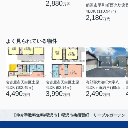
2,880
万円
稲沢市平和町西光坊宮
4LDK (110.94㎡)
2,180
万円
よく見られている物件
名古屋市天白区土原３丁目
名古屋市天白区土原３丁目
海部郡大治町大字八ツ屋字裏畑
4LDK (102.49㎡)
4LDK (92.14㎡)
4LDK＋S(納戸) (95.57㎡)
3
4,490
3,990
2,490
万円
万円
万円
覧
【仲介手数料無料/稲沢市】稲沢市梅須賀町 リーブルガーデン