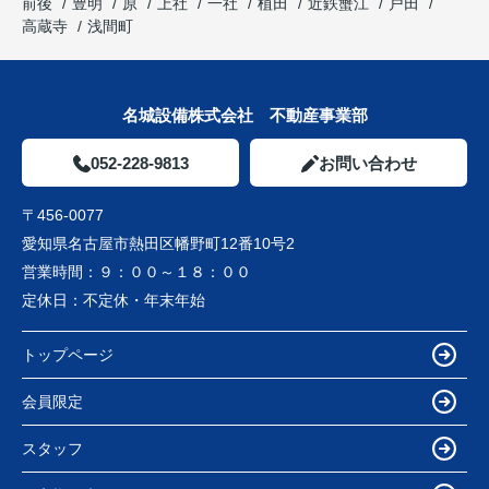
前後
豊明
原
上社
一社
植田
近鉄蟹江
戸田
高蔵寺
浅間町
名城設備株式会社 不動産事業部
052-228-9813
お問い合わせ
〒456-0077
愛知県名古屋市熱田区幡野町12番10号2
営業時間：
９：００～１８：００
定休日：
不定休・年末年始
トップページ
会員限定
スタッフ