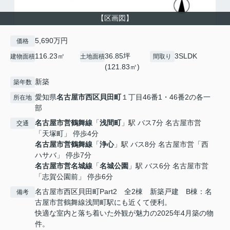
【区画図】
5,690万円
価格
116.23㎡
36.85坪
3SLDK
建物面積
土地面積
間取り
(121.83㎡)
新築
築年数
愛知県
名古屋市西区
貝田町
１丁目46番1・46番2の各一
所在地
部
名古屋市営鶴舞線
「
浅間町
」駅 バス7分 名古屋市営
交通
「天塚町」 停歩4分
名古屋市営鶴舞線
「
浄心
」駅 バス8分 名古屋市営「西
ハサバ」 停歩7分
名古屋市営名城線
「
名城公園
」駅 バス6分 名古屋市営
「志賀公園前」 停歩6分
名古屋市西区貝田町Part2 全2棟 新築戸建 B棟：名
備考
古屋市営鶴舞線浅間町駅にも近くて便利。
快適な室内と落ち着いた外観が魅力の2025年4月築の物
件。