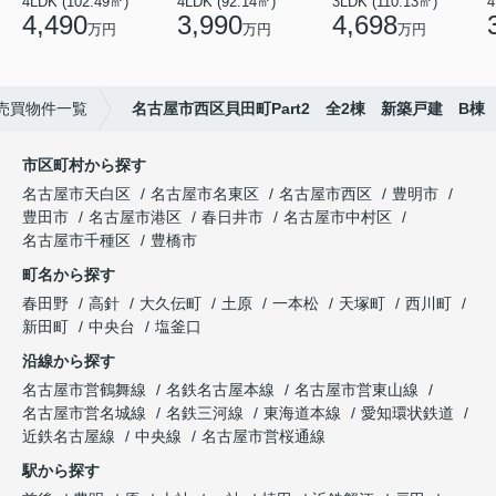
4LDK (102.49㎡)
4LDK (92.14㎡)
3LDK (110.13㎡)
4
4,490
3,990
4,698
万円
万円
万円
売買物件一覧
名古屋市西区貝田町Part2 全2棟 新築戸建 B棟
市区町村から探す
名古屋市天白区
名古屋市名東区
名古屋市西区
豊明市
豊田市
名古屋市港区
春日井市
名古屋市中村区
名古屋市千種区
豊橋市
町名から探す
春田野
高針
大久伝町
土原
一本松
天塚町
西川町
新田町
中央台
塩釜口
沿線から探す
名古屋市営鶴舞線
名鉄名古屋本線
名古屋市営東山線
名古屋市営名城線
名鉄三河線
東海道本線
愛知環状鉄道
近鉄名古屋線
中央線
名古屋市営桜通線
駅から探す