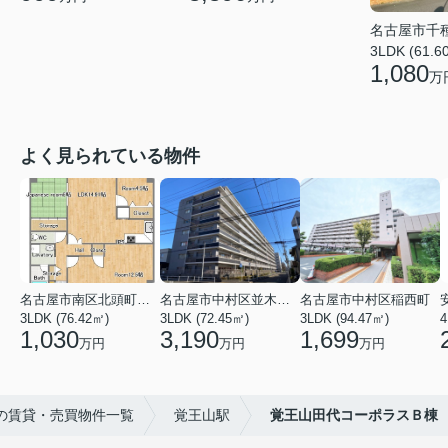
名古屋市千
3LDK (61.6
1,080
万
よく見られている物件
名古屋市南区北頭町３丁目
名古屋市中村区並木２丁目
名古屋市中村区稲西町
3LDK (76.42㎡)
3LDK (72.45㎡)
3LDK (94.47㎡)
4
1,030
3,190
1,699
万円
万円
万円
の賃貸・売買物件一覧
覚王山駅
覚王山田代コーポラスＢ棟