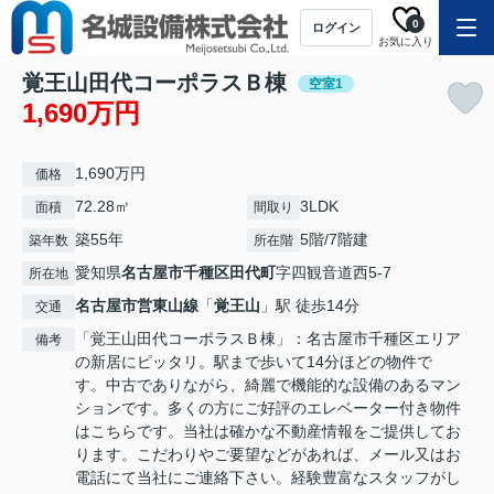
0
ログイン
お気に入り
覚王山田代コーポラスＢ棟
空室1
1,690万円
1,690万円
価格
72.28㎡
3LDK
面積
間取り
築55年
5階/7階建
築年数
所在階
愛知県
名古屋市千種区
田代町
字四観音道西5-7
所在地
名古屋市営東山線
「
覚王山
」駅 徒歩14分
交通
「覚王山田代コーポラスＢ棟」：名古屋市千種区エリア
備考
の新居にピッタリ。駅まで歩いて14分ほどの物件で
す。中古でありながら、綺麗で機能的な設備のあるマン
ションです。多くの方にご好評のエレベーター付き物件
はこちらです。当社は確かな不動産情報をご提供してお
ります。こだわりやご要望などがあれば、メール又はお
電話にて当社にご連絡下さい。経験豊富なスタッフがし