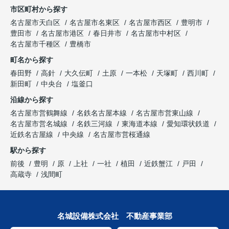
市区町村から探す
名古屋市天白区
名古屋市名東区
名古屋市西区
豊明市
豊田市
名古屋市港区
春日井市
名古屋市中村区
名古屋市千種区
豊橋市
町名から探す
春田野
高針
大久伝町
土原
一本松
天塚町
西川町
新田町
中央台
塩釜口
沿線から探す
名古屋市営鶴舞線
名鉄名古屋本線
名古屋市営東山線
名古屋市営名城線
名鉄三河線
東海道本線
愛知環状鉄道
近鉄名古屋線
中央線
名古屋市営桜通線
駅から探す
前後
豊明
原
上社
一社
植田
近鉄蟹江
戸田
高蔵寺
浅間町
名城設備株式会社 不動産事業部