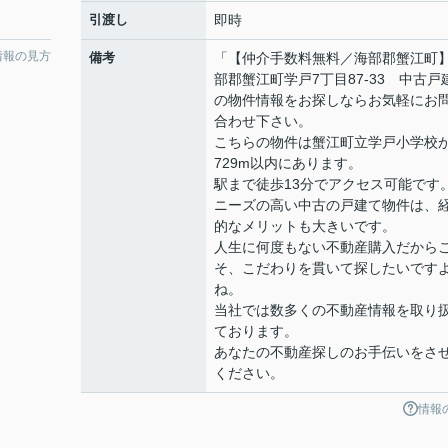
引渡し
即時
情報の見方
備考
「【仲介手数料無料／海部郡蟹江町
部郡蟹江町学戸7丁目87-33 中古戸
の物件情報をお探しならお気軽にお
合わせ下さい。
こちらの物件は蟹江町立学戸小学校
729m以内にあります。
駅まで徒歩13分でアクセス可能です
ニーズの高い中古の戸建て物件は、
的なメリットも大きいです。
人生に何度もない不動産購入だから
そ、こだわりを貫いて探したいです
ね。
当社では数多くの不動産情報を取り
ております。
あなたの不動産探しのお手伝いをさ
ください。
情報