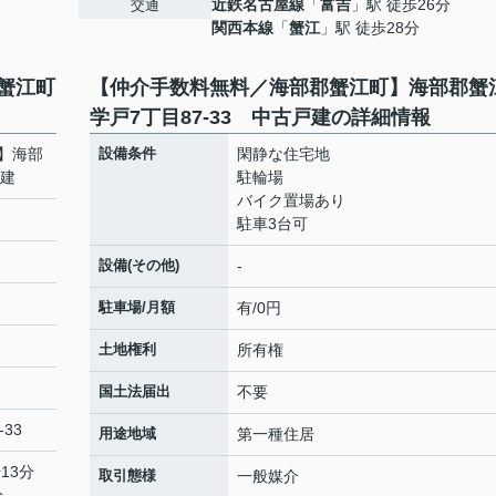
近鉄名古屋線
「
富吉
」駅 徒歩26分
交通
関西本線
「
蟹江
」駅 徒歩28分
蟹江町
【仲介手数料無料／海部郡蟹江町】海部郡蟹
学戸7丁目87-33 中古戸建の詳細情報
】海部
設備条件
閑静な住宅地
戸建
駐輪場
バイク置場あり
駐車3台可
設備(その他)
-
駐車場/月額
有/0円
土地権利
所有権
国土法届出
不要
-33
用途地域
第一種住居
13分
取引態様
一般媒介
分