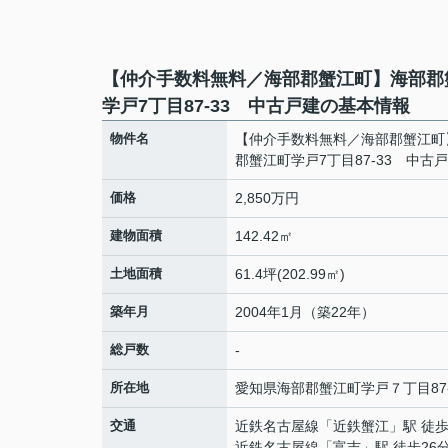
【仲介手数料無料／海部郡蟹江町】海部郡
学戸7丁目87-33 中古戸建の基本情報
物件名
【仲介手数料無料／海部郡蟹江町
郡蟹江町学戸7丁目87-33 中古
価格
2,850万円
建物面積
142.42㎡
土地面積
61.4坪(202.99㎡)
築年月
2004年1月（築22年）
総戸数
-
所在地
愛知県
海部郡蟹江町
学戸
７丁目87
交通
近鉄名古屋線
「
近鉄蟹江
」駅 徒歩
近鉄名古屋線
「
富吉
」駅 徒歩26