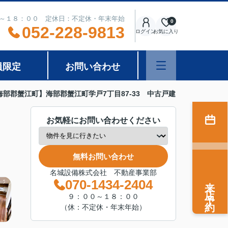
～１８：００ 定休日：不定休・年末年始
0
052-228-9813
ログイン
お気に入り
員限定
お問い合わせ
部郡蟹江町】海部郡蟹江町学戸7丁目87-33 中古戸建
お気軽にお問い合わせください
無料お問い合わせ
名城設備株式会社 不動産事業部
来店予約
070-1434-2404
９：００～１８：００
（休：不定休・年末年始）