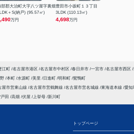
海部郡大治町大字八ツ屋字裏畑
豊田市小坂町１３丁目
LDK＋S(納戸) (95.57㎡)
3LDK (110.13㎡)
,490
4,698
万円
万円
蟹江町
名古屋市港区
名古屋市中村区
春日井市
一宮市
名古屋市西区
田野
本町
水源町
美里
日進町
明和町
鴛鴨町
古屋市営東山線
名古屋市営鶴舞線
名古屋市営名城線
東海道本線
愛知
戸田
高畑
伏屋
上挙母
新川町
トップページ