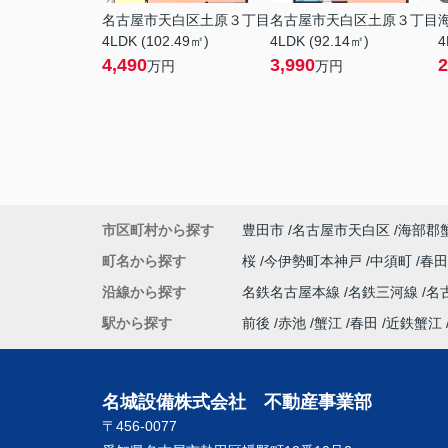
名古屋市天白区土原３丁目
名古屋市天白区土原３丁目
4LDK (102.49㎡)
4LDK (92.14㎡)
4
4,490
3,990
2
万円
万円
市区町村から探す
豊田市
名古屋市天白区
海部郡
町名から探す
桜
今伊勢町本神戸
中須町
春
沿線から探す
名鉄名古屋本線
名鉄三河線
名
駅から探す
前後
赤池
蟹江
春田
近鉄蟹江
名城設備株式会社 不動産事業部
〒456-0077