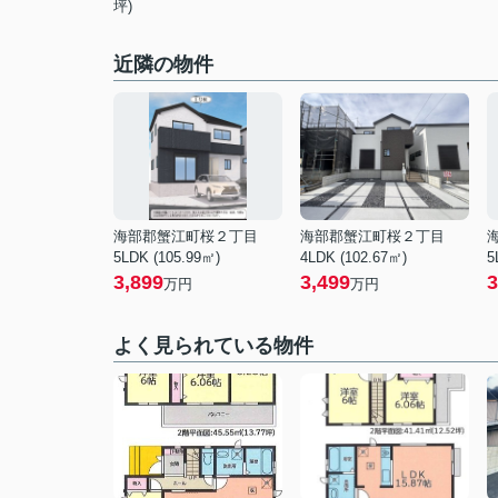
坪)
近隣の物件
海部郡蟹江町桜２丁目
海部郡蟹江町桜２丁目
5LDK (105.99㎡)
4LDK (102.67㎡)
5
3,899
3,499
3
万円
万円
よく見られている物件