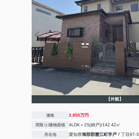
【外観】
2,850万円
価格
4LDK＋2S(納戸)/142.42㎡
間取り/建物面積
愛知県
海部郡蟹江町
学戸
７丁目87-3
所在地