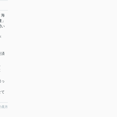
】海
建」
問い
が
。
経済
こ
よ
扱っ
せて
の見方