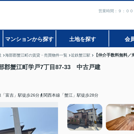
営業時間：９：００
マンションから探す
土地を探す
会
【仲介手数料無料／海
社
海部郡蟹江町の賃貸・売買物件一覧
近鉄蟹江駅
郡蟹江町学戸7丁目87-33 中古戸建
「富吉」駅徒歩26分
関西本線「蟹江」駅徒歩28分