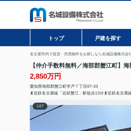
トップ
戸建を探す
名古屋市内で賃貸・売買物件をお探しなら名城設備株式会
【仲介手数料無料／海部郡蟹江町】海部
2,850万円
愛知県
海部郡蟹江町
学戸
７丁目87-33
近鉄名古屋線「近鉄蟹江」駅徒歩13分
近鉄名古屋線
1
/
27