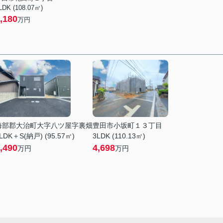
LDK (108.07㎡)
,180
万円
海部郡大治町大字八ツ屋字裏畑
豊田市小坂町１３丁目
LDK＋S(納戸) (95.57㎡)
3LDK (110.13㎡)
,490
4,698
万円
万円