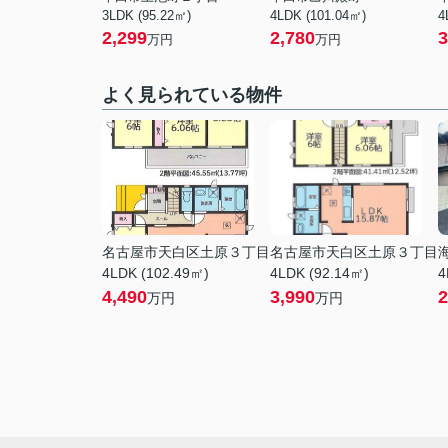
3LDK (95.22㎡)
4LDK (101.04㎡)
4
2,299
2,780
3
万円
万円
よく見られている物件
名古屋市天白区土原３丁目
名古屋市天白区土原３丁目
4LDK (102.49㎡)
4LDK (92.14㎡)
4
4,490
3,990
2
万円
万円