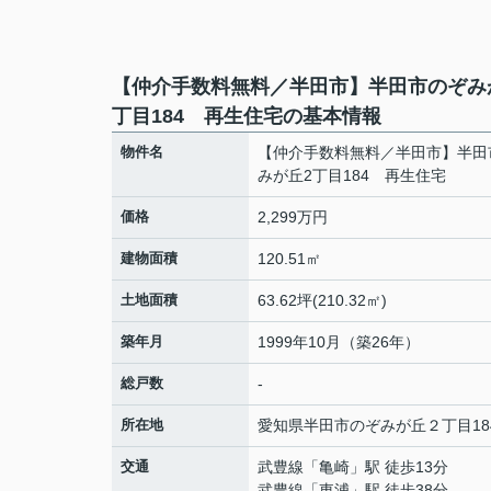
【仲介手数料無料／半田市】半田市のぞみ
丁目184 再生住宅の基本情報
物件名
【仲介手数料無料／半田市】半田
みが丘2丁目184 再生住宅
価格
2,299万円
建物面積
120.51㎡
土地面積
63.62坪(210.32㎡)
築年月
1999年10月（築26年）
総戸数
-
所在地
愛知県
半田市
のぞみが丘
２丁目18
交通
武豊線
「
亀崎
」駅 徒歩13分
武豊線
「
東浦
」駅 徒歩38分