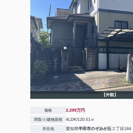
【外観】
2,299万円
価格
4LDK/120.51㎡
間取り/建物面積
愛知県
半田市
のぞみが丘
２丁目184
所在地