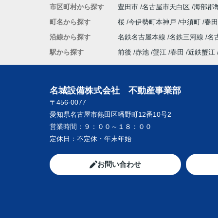
市区町村から探す
豊田市
名古屋市天白区
海部郡
町名から探す
桜
今伊勢町本神戸
中須町
春
沿線から探す
名鉄名古屋本線
名鉄三河線
名
駅から探す
前後
赤池
蟹江
春田
近鉄蟹江
名城設備株式会社 不動産事業部
〒456-0077
愛知県名古屋市熱田区幡野町12番10号2
営業時間：
９：００～１８：００
定休日：
不定休・年末年始
お問い合わせ