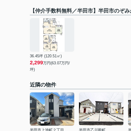
【仲介手数料無料／半田市】半田市のぞみが
36.45坪 (120.51㎡)
2,299
万円(63.07万円/
坪)
近隣の物件
半田市上池町２丁目
半田市乙川殿町