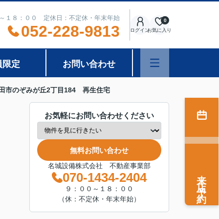
～１８：００ 定休日：不定休・年末年始
0
052-228-9813
ログイン
お気に入り
員限定
お問い合わせ
市のぞみが丘2丁目184 再生住宅
お気軽にお問い合わせください
無料お問い合わせ
名城設備株式会社 不動産事業部
来店予約
070-1434-2404
９：００～１８：００
（休：不定休・年末年始）