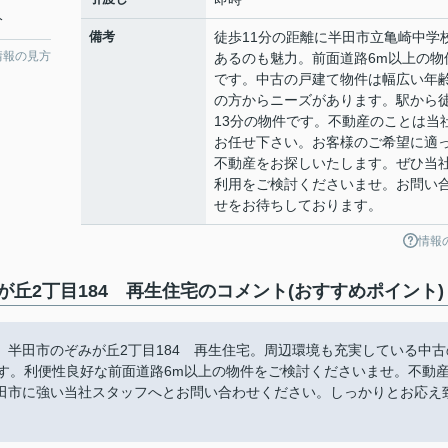
分
備考
徒歩11分の距離に半田市立亀崎中学
情報の見方
あるのも魅力。前面道路6m以上の物
です。中古の戸建て物件は幅広い年
の方からニーズがあります。駅から
13分の物件です。不動産のことは当
お任せ下さい。お客様のご希望に適
不動産をお探しいたします。ぜひ当
利用をご検討くださいませ。お問い
せをお待ちしております。
情報
丘2丁目184 再生住宅のコメント(おすすめポイント)
半田市のぞみが丘2丁目184 再生住宅。周辺環境も充実している中古
す。利便性良好な前面道路6m以上の物件をご検討くださいませ。不動
田市に強い当社スタッフへとお問い合わせください。しっかりとお応え