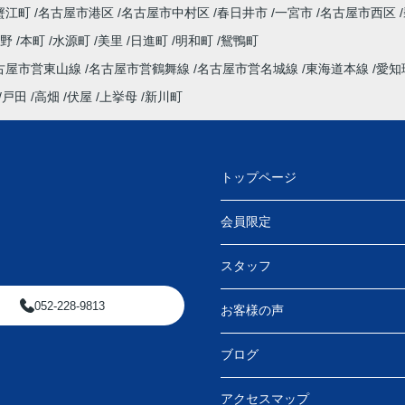
蟹江町
名古屋市港区
名古屋市中村区
春日井市
一宮市
名古屋市西区
田野
本町
水源町
美里
日進町
明和町
鴛鴨町
古屋市営東山線
名古屋市営鶴舞線
名古屋市営名城線
東海道本線
愛知
戸田
高畑
伏屋
上挙母
新川町
トップページ
会員限定
スタッフ
052-228-9813
お客様の声
ブログ
アクセスマップ