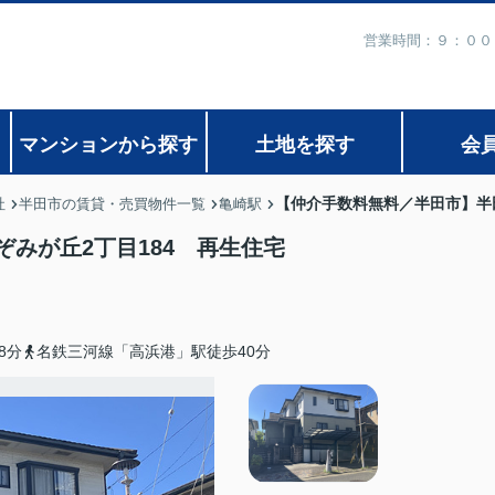
営業時間：９：００
マンションから探す
土地を探す
会
【仲介手数料無料／半田市】半田
社
半田市の賃貸・売買物件一覧
亀崎駅
みが丘2丁目184 再生住宅
8分
名鉄三河線「高浜港」駅徒歩40分