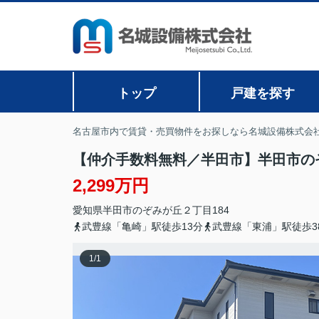
トップ
戸建を探す
名古屋市内で賃貸・売買物件をお探しなら名城設備株式会
【仲介手数料無料／半田市】半田市のぞ
2,299万円
愛知県
半田市
のぞみが丘
２丁目184
武豊線「亀崎」駅徒歩13分
武豊線「東浦」駅徒歩3
1
/
1