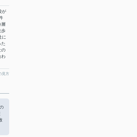
校が
件
齢層
徒歩
社に
った
社の
合わ
の見方
の
産
致