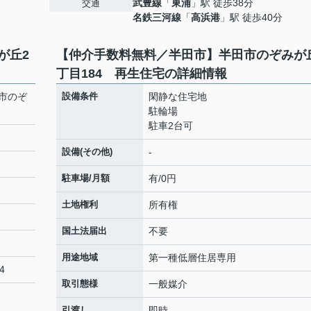
武豊線
「
東浦
」駅 徒歩38分
交通
名鉄三河線
「
高浜港
」駅 徒歩40分
が丘2
【仲介手数料無料／半田市】半田市のぞみが
丁目184 再生住宅の詳細情報
市のぞ
設備条件
閑静な住宅地
駐輪場
駐車2台可
設備(その他)
-
駐車場/月額
有/0円
土地権利
所有権
国土法届出
不要
用途地域
第一種低層住居専用
4
取引態様
一般媒介
引渡し
即時