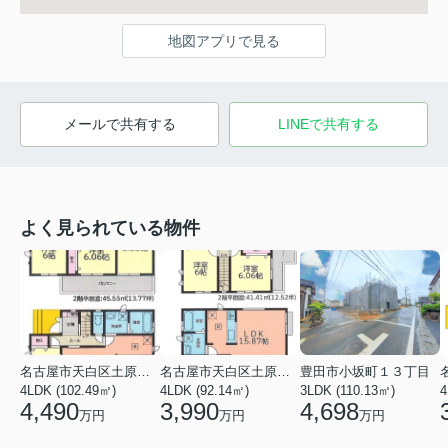
地図アプリで見る
メールで共有する
LINEで共有する
よく見られている物件
名古屋市天白区土原３丁目
名古屋市天白区土原３丁目
豊田市小坂町１３丁目
4LDK (102.49㎡)
4LDK (92.14㎡)
3LDK (110.13㎡)
4
4,490
3,990
4,698
万円
万円
万円