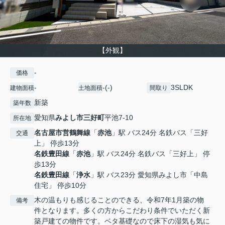
【外観】
-
価格
-
-(-)
3SLDK
建物面積
土地面積
間取り
新築
築年数
愛知県
みよし市
三好町
平池7-10
所在地
名古屋市営鶴舞線
「
赤池
」駅 バス24分 名鉄バス「三好
交通
上」 停歩13分
名鉄豊田線
「
赤池
」駅 バス24分 名鉄バス「三好上」 停
歩13分
名鉄豊田線
「
浄水
」駅 バス23分 愛知県みよし市「中島
住宅」 停歩10分
木の温もりも感じることのできる、令和7年1月築の物
備考
件となります。多くの方からこだわり条件でいただく新
築戸建ての物件です。ベタ基礎なので床下の湿気も気に