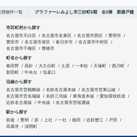
売買物件一覧
グラファーレみよし市三好町6期 全2棟 新築戸建
市区町村から探す
名古屋市天白区
名古屋市名東区
名古屋市西区
豊明市
豊田市
名古屋市港区
春日井市
名古屋市中村区
名古屋市千種区
豊橋市
町名から探す
春田野
高針
大久伝町
土原
一本松
天塚町
西川町
新田町
中央台
塩釜口
沿線から探す
名古屋市営鶴舞線
名鉄名古屋本線
名古屋市営東山線
名古屋市営名城線
名鉄三河線
東海道本線
愛知環状鉄道
近鉄名古屋線
中央線
名古屋市営桜通線
駅から探す
前後
豊明
原
上社
一社
植田
近鉄蟹江
戸田
高蔵寺
浅間町