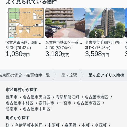
よく見られている物件
名古屋市南区北頭町３丁目
名古屋市熱田区一番２丁目
名古屋市千種区汁谷町
3LDK (76.42㎡)
4LDK (80.74㎡)
3LDK (76.46㎡)
3
1,030
3,180
3,598
万円
万円
万円
名東区の賃貸・売買物件一覧
星ヶ丘駅
星ヶ丘アイリス南棟
市区町村から探す
豊田市
名古屋市天白区
海部郡蟹江町
名古屋市港区
名古屋市中村区
春日井市
一宮市
名古屋市西区
碧南市
名古屋市中川区
町名から探す
桜
今伊勢町本神戸
中須町
春田野
本町
水源町