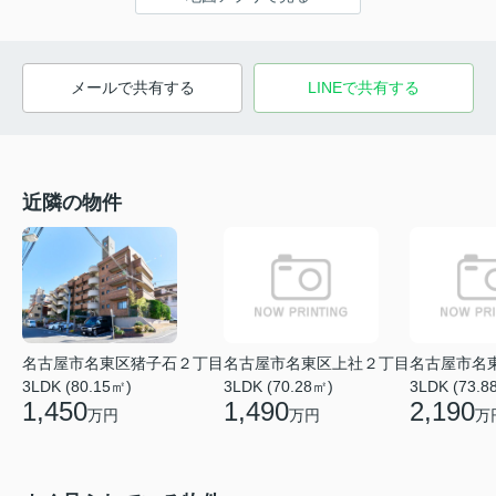
メールで共有する
LINEで共有する
近隣の物件
名古屋市名東区猪子石２丁目
名古屋市名東区上社２丁目
名古屋市名
3LDK (80.15㎡)
3LDK (70.28㎡)
3LDK (73.8
1,450
1,490
2,190
万円
万円
万