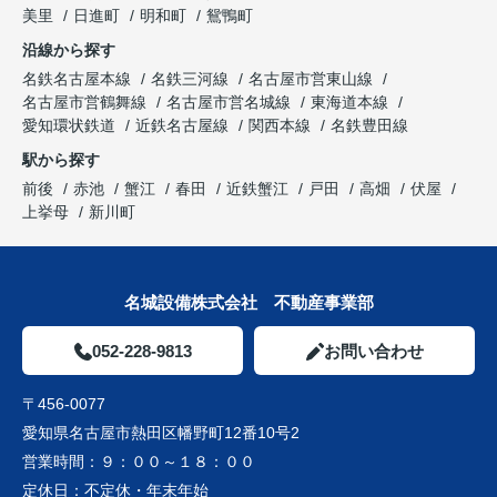
美里
日進町
明和町
鴛鴨町
沿線から探す
名鉄名古屋本線
名鉄三河線
名古屋市営東山線
名古屋市営鶴舞線
名古屋市営名城線
東海道本線
愛知環状鉄道
近鉄名古屋線
関西本線
名鉄豊田線
駅から探す
前後
赤池
蟹江
春田
近鉄蟹江
戸田
高畑
伏屋
上挙母
新川町
名城設備株式会社 不動産事業部
052-228-9813
お問い合わせ
〒456-0077
愛知県名古屋市熱田区幡野町12番10号2
営業時間：
９：００～１８：００
定休日：
不定休・年末年始