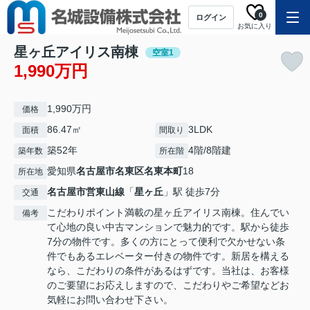
0
ログイン
お気に入り
星ヶ丘アイリス南棟
空室1
1,990万円
1,990万円
価格
86.47㎡
3LDK
面積
間取り
築52年
4階/8階建
築年数
所在階
愛知県
名古屋市名東区
名東本町
18
所在地
名古屋市営東山線
「
星ヶ丘
」駅 徒歩7分
交通
こだわりポイント満載の星ヶ丘アイリス南棟。住んでい
備考
て心地の良い中古マンションで魅力的です。駅から徒歩
7分の物件です。多くの方にとって便利で欠かせない条
件でもあるエレベーター付きの物件です。新居を構える
なら、こだわりの条件があるはずです。当社は、お客様
のご要望にお応えしますので、こだわりやご希望などお
気軽にお問い合わせ下さい。