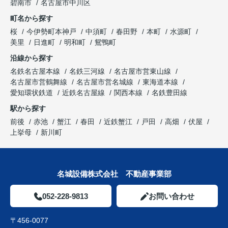
碧南市
名古屋市中川区
町名から探す
桜
今伊勢町本神戸
中須町
春田野
本町
水源町
美里
日進町
明和町
鴛鴨町
沿線から探す
名鉄名古屋本線
名鉄三河線
名古屋市営東山線
名古屋市営鶴舞線
名古屋市営名城線
東海道本線
愛知環状鉄道
近鉄名古屋線
関西本線
名鉄豊田線
駅から探す
前後
赤池
蟹江
春田
近鉄蟹江
戸田
高畑
伏屋
上挙母
新川町
名城設備株式会社 不動産事業部
052-228-9813
お問い合わせ
〒456-0077