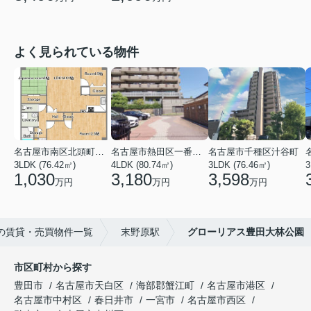
よく見られている物件
名古屋市南区北頭町３丁目
名古屋市熱田区一番２丁目
名古屋市千種区汁谷町
3LDK (76.42㎡)
4LDK (80.74㎡)
3LDK (76.46㎡)
3
1,030
3,180
3,598
万円
万円
万円
の賃貸・売買物件一覧
末野原駅
グローリアス豊田大林公園
市区町村から探す
豊田市
名古屋市天白区
海部郡蟹江町
名古屋市港区
名古屋市中村区
春日井市
一宮市
名古屋市西区