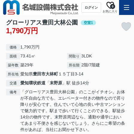
0
ログイン
お気に入り
グローリアス豊田大林公園
空室1
1,790万円
1,790万円
価格
73.41㎡
3LDK
面積
間取り
築29年
2階/7階建
築年数
所在階
愛知県
豊田市
大林町
１５丁目3-14
所在地
愛知環状鉄道
「
末野原
」駅 徒歩14分
交通
「グローリアス豊田大林公園」のここがイチオシ。お体
備考
が不自由な方でも、エレベーター付きの物件なので昇り
降りが安心です。住んでいて心地の良い中古マンション
で魅力的です。駅まで歩いて行くことのできる、駅徒歩
14分の物件です。末野原周辺なら、通勤や通学におい
てあまり不便さを感じないでしょう。さらにご希望の条
件があれば、当社にお聞かせ下さい。