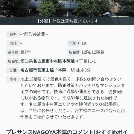
【外観】外観は落ち着いています
- 管理/共益費 -
賃料
-
1K
面積
間取り
築7年
12階/12階建
築年数
所在階
愛知県
名古屋市中村区
本陣通
４丁目11-1
所在地
名古屋市営東山線
「
本陣
」駅 徒歩5分
交通
地上12階建てで景色も良く、多数のお問い合わせをい
備考
ただいております。防犯対策もバッチリなマンションタ
イプの物件です。快適に通勤や通学ができる、徒歩5分
に駅がある物件です。平成31年に建設された物件で
す。名古屋市中村区エリアや本陣付近でのお部屋探し
は、当社にお任せください。お客様のニーズに合ったお
部屋をご紹介させていただきます。
プレサンスNAGOYA本陣のコメント(おすすめポイ