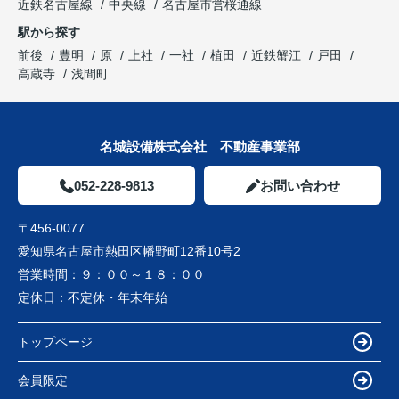
近鉄名古屋線
中央線
名古屋市営桜通線
駅から探す
前後
豊明
原
上社
一社
植田
近鉄蟹江
戸田
高蔵寺
浅間町
名城設備株式会社 不動産事業部
052-228-9813
お問い合わせ
〒456-0077
愛知県名古屋市熱田区幡野町12番10号2
営業時間：
９：００～１８：００
定休日：
不定休・年末年始
トップページ
会員限定