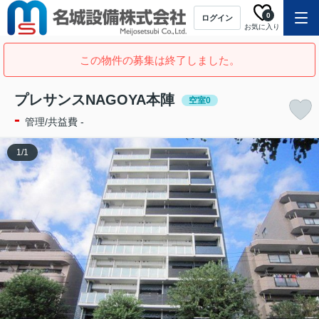
0
ログイン
お気に入り
この物件の募集は終了しました。
プレサンスNAGOYA本陣
空室0
-
管理/共益費 -
1
/
1