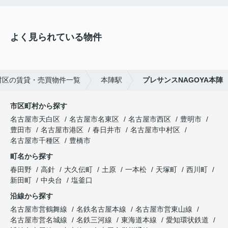
よく見られている物件
村区の賃貸・売買物件一覧
本陣駅
プレサンスNAGOYA本陣
市区町村から探す
名古屋市天白区
名古屋市名東区
名古屋市西区
豊明市
豊田市
名古屋市港区
春日井市
名古屋市中村区
名古屋市千種区
豊橋市
町名から探す
春田野
高針
大久伝町
土原
一本松
天塚町
西川町
新田町
中央台
塩釜口
沿線から探す
名古屋市営鶴舞線
名鉄名古屋本線
名古屋市営東山線
名古屋市営名城線
名鉄三河線
東海道本線
愛知環状鉄道