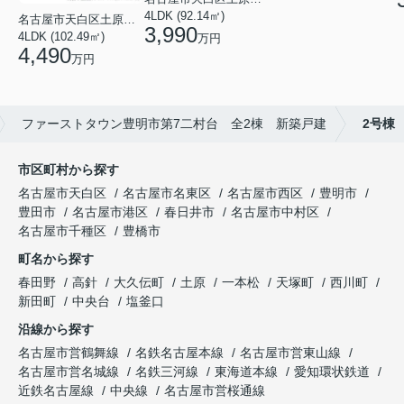
4LDK (92.14㎡)
名古屋市天白区土原３丁目
3,990
4LDK (102.49㎡)
万円
4,490
万円
ファーストタウン豊明市第7二村台 全2棟 新築戸建
2号棟
市区町村から探す
名古屋市天白区
名古屋市名東区
名古屋市西区
豊明市
豊田市
名古屋市港区
春日井市
名古屋市中村区
名古屋市千種区
豊橋市
町名から探す
春田野
高針
大久伝町
土原
一本松
天塚町
西川町
新田町
中央台
塩釜口
沿線から探す
名古屋市営鶴舞線
名鉄名古屋本線
名古屋市営東山線
名古屋市営名城線
名鉄三河線
東海道本線
愛知環状鉄道
近鉄名古屋線
中央線
名古屋市営桜通線