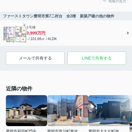
情報の見方
ファーストタウン豊明市第7二村台 全2棟 新築戸建の他の物件
1号棟
3,999万円
- / 101.66㎡ / 4LDK
メールで共有する
LINEで共有する
近隣の物件
豊明市新田町門先
豊明市西川町善波
豊明市大久伝町南