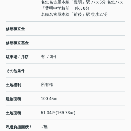
名鉄名古屋本線
「
豊明
」駅 バス5分 名鉄バス
「豊明中学校前」 停歩8分
名鉄名古屋本線
「
前後
」駅 徒歩27分
-
修繕積立金
-
修繕積立基金
有 / 0円
駐車場 / 月額
その他条件
所有権
土地権利
100.45㎡
建物面積
51.34坪(169.73㎡)
土地面積
-/無
私道負担面積 /