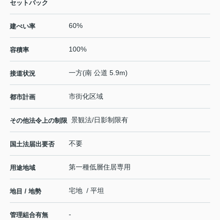
セットバック
60%
建ぺい率
100%
容積率
一方(南 公道 5.9m)
接道状況
市街化区域
都市計画
景観法/日影制限有
その他法令上の制限
不要
国土法届出要否
第一種低層住居専用
用途地域
宅地 / 平坦
地目 / 地勢
-
管理組合有無