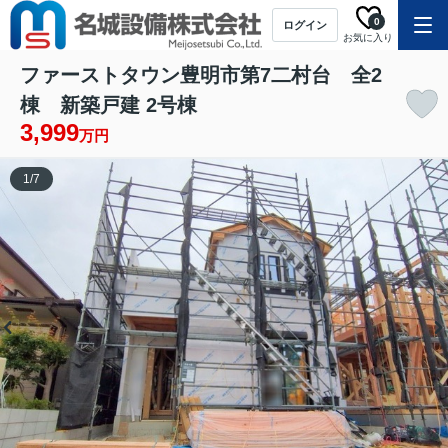
0
ログイン
お気に入り
ファーストタウン豊明市第7二村台 全2
棟 新築戸建 2号棟
3,999
万円
1
/
7