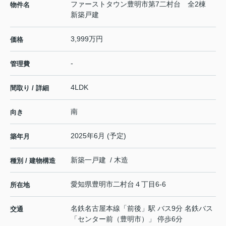
ファーストタウン豊明市第7二村台 全2棟
物件名
新築戸建
3,999万円
価格
-
管理費
4LDK
間取り / 詳細
南
向き
2025年6月 (予定)
築年月
新築一戸建 / 木造
種別 / 建物構造
愛知県
豊明市
二村台
４丁目6-6
所在地
名鉄名古屋本線
「
前後
」駅 バス9分 名鉄バス
交通
「センター前（豊明市）」 停歩6分