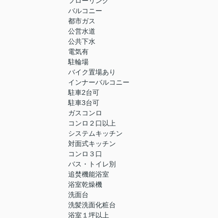
フローリング
バルコニー
都市ガス
公営水道
公共下水
電気有
駐輪場
バイク置場あり
インナーバルコニー
駐車2台可
駐車3台可
ガスコンロ
コンロ２口以上
システムキッチン
対面式キッチン
コンロ３口
バス・トイレ別
追焚機能浴室
浴室乾燥機
洗面台
洗髪洗面化粧台
浴室１坪以上