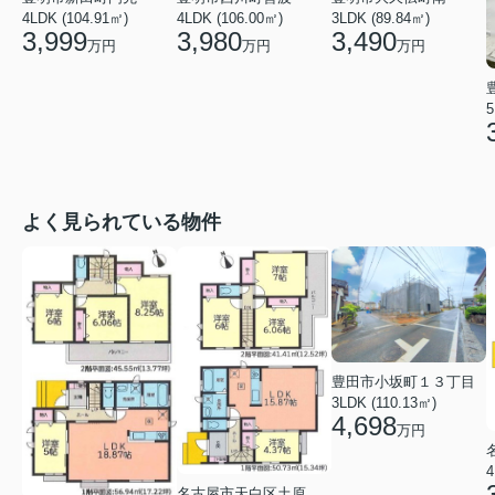
4LDK (104.91㎡)
4LDK (106.00㎡)
3LDK (89.84㎡)
3,999
3,980
3,490
万円
万円
万円
5
よく見られている物件
豊田市小坂町１３丁目
3LDK (110.13㎡)
4,698
万円
4
名古屋市天白区土原３丁目