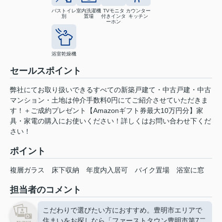
バストイレ
室内洗濯機
TVモニタ
カウンター
別
置場
付きインタ
キッチン
ーホン
浴室乾燥機
セールスポイント
弊社にてお取り扱いできるすべての新築戸建て・中古戸建・中古
マンション・土地は仲介手数料0円にてご紹介させていただきま
す！＋ご成約プレゼント【Amazonギフト券最大10万円分】家
具・家電の購入にお使いください！詳しくはお問い合わせ下くだ
さい！
ポイント
複層ガラス
床下収納
年度内入居可
バイク置場
浴室に窓
担当者のコメント
こだわりで選びたい方におすすめ。豊明市エリアで
住まいをお探しなら「ファーストタウン豊明市第7二