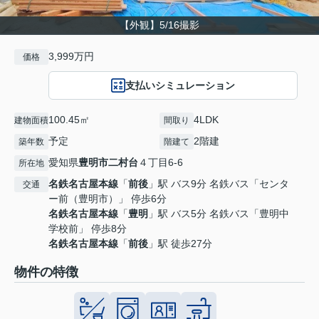
【外観】5/16撮影
3,999万円
価格
支払いシミュレーション
100.45㎡
4LDK
建物面積
間取り
予定
2階建
築年数
階建て
愛知県
豊明市
二村台
４丁目6-6
所在地
名鉄名古屋本線
「
前後
」駅 バス9分 名鉄バス「センタ
交通
ー前（豊明市）」 停歩6分
名鉄名古屋本線
「
豊明
」駅 バス5分 名鉄バス「豊明中
学校前」 停歩8分
名鉄名古屋本線
「
前後
」駅 徒歩27分
物件の特徴