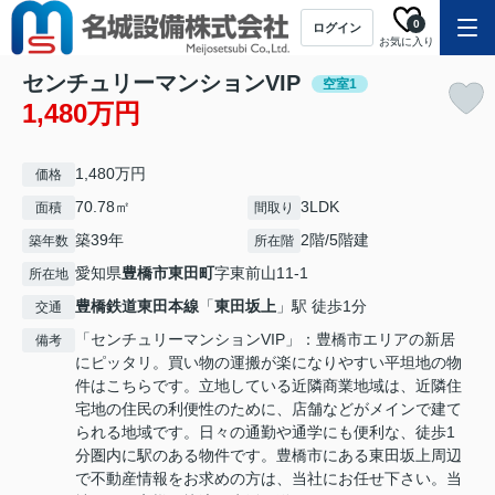
0
ログイン
お気に入り
センチュリーマンションVIP
空室1
1,480万円
1,480万円
価格
70.78㎡
3LDK
面積
間取り
築39年
2階/5階建
築年数
所在階
愛知県
豊橋市
東田町
字東前山11-1
所在地
豊橋鉄道東田本線
「
東田坂上
」駅 徒歩1分
交通
「センチュリーマンションVIP」：豊橋市エリアの新居
備考
にピッタリ。買い物の運搬が楽になりやすい平坦地の物
件はこちらです。立地している近隣商業地域は、近隣住
宅地の住民の利便性のために、店舗などがメインで建て
られる地域です。日々の通勤や通学にも便利な、徒歩1
分圏内に駅のある物件です。豊橋市にある東田坂上周辺
で不動産情報をお求めの方は、当社にお任せ下さい。当