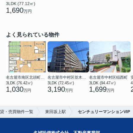
3LDK (77.12㎡)
1,690
万円
よく見られている物件
名古屋市南区北頭町３丁目
名古屋市中村区並木２丁目
名古屋市中村区稲西町
3LDK (76.42㎡)
3LDK (72.45㎡)
3LDK (94.47㎡)
4
1,030
3,190
1,699
万円
万円
万円
貸・売買物件一覧
東田坂上駅
センチュリーマンションVIP
名城設備株式会社 不動産事業部